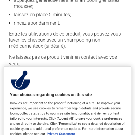
appliquez généreusement le shampooing et faites
mousser;
laissez en place 5 minutes;
rincez abondamment.
Entre les utilisations de ce produit, vous pouvez vous
laver les cheveux avec un shampooing non
médicamenteux (si désiré).
Ne laissez pas ce produit venir en contact avec vos
yeux.
En règle générale, on utilise ce produit deux fois par
semaine. Il est possible que votre pharmacien vous ait
indiqué un horaire différent qui est plus approprié pour
vous. Habituellement, on ne l'utilise qu'au besoin.
Your choices regarding cookies on this site
Cookies are important to the proper functioning of a site. To improve your
Il est important de respecter la posologie inscrite sur
experience, we use cookies to remember log-in details and provide secure
l'étiquette. N'en utilisez pas plus, ni plus souvent
log-in, collect statistics to optimise site functionality, and deliver content
tailored to your interests. Click 'Accept All' to save your cookie preferences
qu'indiqué.
and go directly to the site. Click 'Personalize' to see a detailed description of
cookie types and additional preference options. For more information about
cookies, please see our
Privacy Statement