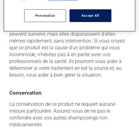
Effets indésirables
Ce produit est généralement bien toléré et il est rare
Personalize
Accept All
que des effets secondaires soient rapportés par ceux
qui l'utilisent. À l'occasion, des réactions mineures
peuvent survenir, mais elles disparaissent d'elles-
mêmes rapidement, sans intervention. Si vous croyez
que ce produit est la cause d'un problème qui vous
incommode, n'hésitez pas à en parler avec vos
professionnels de la santé. Ils pourront vous aider à
déterminer si votre traitement en est la source et, au
besoin, vous aider à bien gérer la situation.
Conservation
La conservation de ce produit ne requiert aucune
mesure particulière. Assurez-vous de ne pas le
confondre avec vos autres shampooings non
médicamentés.