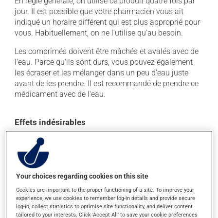
En règle générale, on utilise ce produit quatre fois par
jour. Il est possible que votre pharmacien vous ait
indiqué un horaire différent qui est plus approprié pour
vous. Habituellement, on ne l'utilise qu'au besoin.
Les comprimés doivent être mâchés et avalés avec de
l'eau. Parce qu'ils sont durs, vous pouvez également
les écraser et les mélanger dans un peu d'eau juste
avant de les prendre. Il est recommandé de prendre ce
médicament avec de l'eau.
Effets indésirables
En plus de ses effets recherchés, ce produit peut à
l'occasion entraîner certains effets indésirables (effets
secondaires), notamment :
Your choices regarding cookies on this site
il peut causer de la constipation - pour la prévenir,
buvez beaucoup, prenez plus de fibres alimentaires.
Cookies are important to the proper functioning of a site. To improve your
experience, we use cookies to remember log-in details and provide secure
Chaque personne peut réagir différemment à un
log-in, collect statistics to optimise site functionality, and deliver content
tailored to your interests. Click 'Accept All' to save your cookie preferences
traitement. Si vous croyez que ce produit est la cause