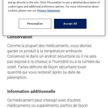
and go directly to the site. Click 'Personalize' to see a detailed description of
d'un problème qui vous incommode, qu'il soit
cookie types and additional preference options. For more information about
mentionné ici ou non, discutez-en avec votre
cookies, please see our
Privacy Statement
professionnel(le) de la santé. Il ou elle peut vous aider
à déterminer si votre traitement en est effectivement la
cause et, au besoin, vous aider à bien gérer la situation.
Personalize
Accept All
Conservation
Comme la plupart des médicaments, vous devriez
garder ce produit à la température ambiante.
Conservez-le dans un endroit sécuritaire où il ne sera
pas exposé à la chaleur, à l'humidité ou à la lumière du
soleil. Faites détruire de façon sécuritaire toute
quantité qui vous resterait après sa date de
péremption.
Information additionnelle
Ce médicament peut interagir avec d'autres
médicaments ou suppléments, parfois de façon