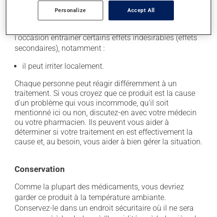
Effets indésirables
Personalize
Accept All
En plus de ses effets recherchés, ce produit peut à
l'occasion entraîner certains effets indésirables (effets
secondaires), notamment :
il peut irriter localement.
Chaque personne peut réagir différemment à un
traitement. Si vous croyez que ce produit est la cause
d'un problème qui vous incommode, qu'il soit
mentionné ici ou non, discutez-en avec votre médecin
ou votre pharmacien. Ils peuvent vous aider à
déterminer si votre traitement en est effectivement la
cause et, au besoin, vous aider à bien gérer la situation.
Conservation
Comme la plupart des médicaments, vous devriez
garder ce produit à la température ambiante.
Conservez-le dans un endroit sécuritaire où il ne sera