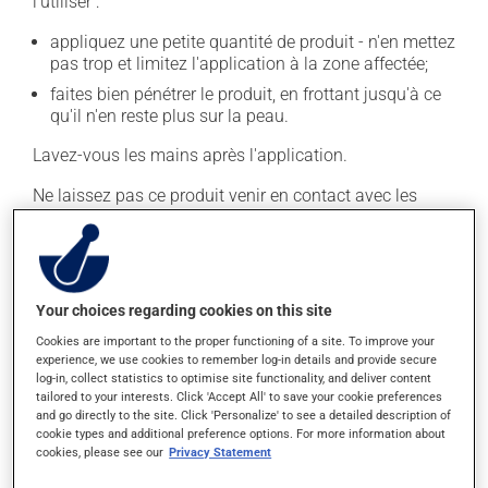
l'utiliser :
appliquez une petite quantité de produit - n'en mettez
pas trop et limitez l'application à la zone affectée;
faites bien pénétrer le produit, en frottant jusqu'à ce
qu'il n'en reste plus sur la peau.
Lavez-vous les mains après l'application.
Ne laissez pas ce produit venir en contact avec les
yeux ou les lèvres. Ne l'appliquez pas sur une peau
blessée par une coupure ou une éraflure.
En règle générale, on utilise ce produit de trois à quatre
fois par jour. Il est possible que votre pharmacien vous
Your choices regarding cookies on this site
ait indiqué un horaire différent qui est plus approprié
Cookies are important to the proper functioning of a site. To improve your
pour vous. Habituellement, on ne l'utilise qu'au besoin.
experience, we use cookies to remember log-in details and provide secure
log-in, collect statistics to optimise site functionality, and deliver content
Il est important de respecter la posologie inscrite sur
tailored to your interests. Click 'Accept All' to save your cookie preferences
and go directly to the site. Click 'Personalize' to see a detailed description of
l'étiquette. N'en utilisez pas plus, ni plus souvent
cookie types and additional preference options. For more information about
qu'indiqué.
cookies, please see our
Privacy Statement