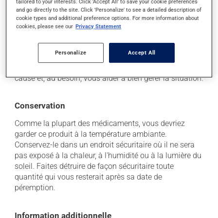
il peut causer des nausées et des vomissements.
tailored to your interests. Click 'Accept All' to save your cookie preferences
and go directly to the site. Click 'Personalize' to see a detailed description of
cookie types and additional preference options. For more information about
Chaque personne peut réagir différemment à un
cookies, please see our
Privacy Statement
traitement. Si vous croyez que ce produit est la cause
d'un problème qui vous incommode, qu'il soit
mentionné ici ou non, discutez-en avec votre
Personalize
Accept All
professionnel(le) de la santé. Il ou elle peut vous aider
à déterminer si votre traitement en est effectivement la
cause et, au besoin, vous aider à bien gérer la situation.
Conservation
Comme la plupart des médicaments, vous devriez
garder ce produit à la température ambiante.
Conservez-le dans un endroit sécuritaire où il ne sera
pas exposé à la chaleur, à l'humidité ou à la lumière du
soleil. Faites détruire de façon sécuritaire toute
quantité qui vous resterait après sa date de
péremption.
Information additionnelle