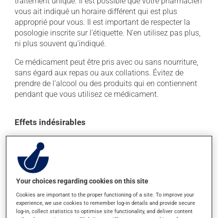
traitement unique. Il est possible que votre pharmacien
vous ait indiqué un horaire différent qui est plus
approprié pour vous. Il est important de respecter la
posologie inscrite sur l'étiquette. N'en utilisez pas plus,
ni plus souvent qu'indiqué.
Ce médicament peut être pris avec ou sans nourriture,
sans égard aux repas ou aux collations. Évitez de
prendre de l'alcool ou des produits qui en contiennent
pendant que vous utilisez ce médicament.
Effets indésirables
En plus de ses effets recherchés, ce produit peut à
l'occasion entraîner certains effets indésirables (effets
secondaires), notamment :
il peut causer des maux de tête;
Your choices regarding cookies on this site
il peut causer de la diarrhée;
Cookies are important to the proper functioning of a site. To improve your
experience, we use cookies to remember log-in details and provide secure
il peut causer des maux de ventre;
log-in, collect statistics to optimise site functionality, and deliver content