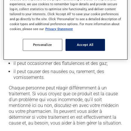
experience, we use cookies to remember log-in details and provide secure
En plus de ses effets recherchés, ce produit peut à
log-in, collect statistics to optimise site functionality, and deliver content
tailored to your interests. Click 'Accept All' to save your cookie preferences
l'occasion entraîner certains effets indésirables (effets
and go directly to the site. Click 'Personalize' to see a detailed description of
secondaires), notamment :
cookie types and additional preference options. For more information about
cookies, please see our
Privacy Statement
il peut causer des maux de tête;
il peut causer de la constipation - pour la prévenir,
Personalize
Accept All
buvez beaucoup, prenez plus de fibres alimentaires;
il peut causer des maux de ventre;
il peut occasionner des flatulences et des gaz;
il peut causer des nausées ou, rarement, des
vomissements.
Chaque personne peut réagir différemment à un
traitement. Si vous croyez que ce produit est la cause
d'un problème qui vous incommode, qu'il soit
mentionné ici ou non, discutez-en avec votre médecin
ou votre pharmacien. Ils peuvent vous aider à
déterminer si votre traitement en est effectivement la
cause et, au besoin, vous aider à bien gérer la situation.