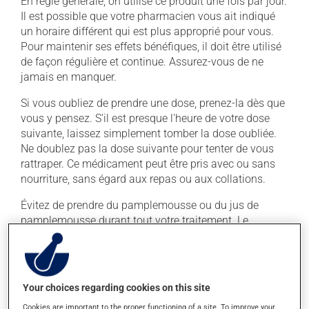
En règle générale, on utilise ce produit une fois par jour.
Il est possible que votre pharmacien vous ait indiqué
un horaire différent qui est plus approprié pour vous.
Pour maintenir ses effets bénéfiques, il doit être utilisé
de façon régulière et continue. Assurez-vous de ne
jamais en manquer.
Si vous oubliez de prendre une dose, prenez-la dès que
vous y pensez. S'il est presque l'heure de votre dose
suivante, laissez simplement tomber la dose oubliée.
Ne doublez pas la dose suivante pour tenter de vous
rattraper. Ce médicament peut être pris avec ou sans
nourriture, sans égard aux repas ou aux collations.
Évitez de prendre du pamplemousse ou du jus de
pamplemousse durant tout votre traitement. Le
pamplemousse peut sensiblement modifier l'effet de
votre médicament. Évitez la consommation excessive
d'alcool durant le traitement.
Your choices regarding cookies on this site
Effets indésirables
Cookies are important to the proper functioning of a site. To improve your