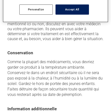
avant de dormir.
Chaque personne peut réagir différemment à un
Personalize
Accept All
traitement. Si vous croyez que ce produit est la cause
d'un problème qui vous incommode, qu'il soit
mentionné ici ou non, discutez-en avec votre médecin
ou votre pharmacien. Ils peuvent vous aider à
déterminer si votre traitement en est effectivement la
cause et, au besoin, vous aider à bien gérer la situation.
Conservation
Comme la plupart des médicaments, vous devriez
garder ce produit à la température ambiante.
Conservez-le dans un endroit sécuritaire où il ne sera
pas exposé à la chaleur, à l'humidité ou à la lumière du
soleil. Gardez-le hors de portée des jeunes enfants.
Faites détruire de façon sécuritaire toute quantité qui
vous resterait après sa date de péremption.
Information additionnelle