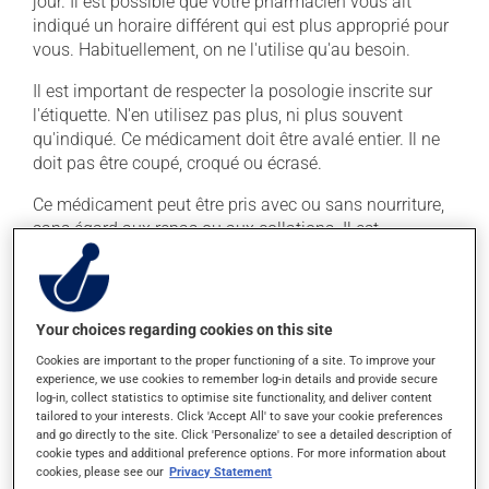
jour. Il est possible que votre pharmacien vous ait
indiqué un horaire différent qui est plus approprié pour
vous. Habituellement, on ne l'utilise qu'au besoin.
Il est important de respecter la posologie inscrite sur
l'étiquette. N'en utilisez pas plus, ni plus souvent
qu'indiqué. Ce médicament doit être avalé entier. Il ne
doit pas être coupé, croqué ou écrasé.
Ce médicament peut être pris avec ou sans nourriture,
sans égard aux repas ou aux collations. Il est
recommandé de boire beaucoup d'eau durant tout le
traitement.
Your choices regarding cookies on this site
Effets indésirables
Cookies are important to the proper functioning of a site. To improve your
En plus de ses effets recherchés, ce produit peut à
experience, we use cookies to remember log-in details and provide secure
log-in, collect statistics to optimise site functionality, and deliver content
l'occasion entraîner certains effets indésirables (effets
tailored to your interests. Click 'Accept All' to save your cookie preferences
secondaires), notamment :
and go directly to the site. Click 'Personalize' to see a detailed description of
cookie types and additional preference options. For more information about
il peut être stimulant - évitez de le prendre juste
cookies, please see our
Privacy Statement