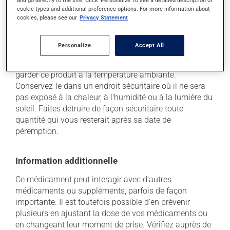
and go directly to the site. Click 'Personalize' to see a detailed description of
à déterminer si votre traitement en est effectivement la
cookie types and additional preference options. For more information about
cause et, au besoin, vous aider à bien gérer la situation.
cookies, please see our
Privacy Statement
Conservation
Personalize
Accept All
Comme la plupart des médicaments, vous devriez
garder ce produit à la température ambiante.
Conservez-le dans un endroit sécuritaire où il ne sera
pas exposé à la chaleur, à l'humidité ou à la lumière du
soleil. Faites détruire de façon sécuritaire toute
quantité qui vous resterait après sa date de
péremption.
Information additionnelle
Ce médicament peut interagir avec d'autres
médicaments ou suppléments, parfois de façon
importante. Il est toutefois possible d'en prévenir
plusieurs en ajustant la dose de vos médicaments ou
en changeant leur moment de prise. Vérifiez auprès de