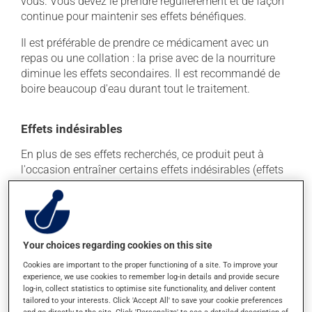
vous. Vous devez le prendre régulièrement et de façon
continue pour maintenir ses effets bénéfiques.
Il est préférable de prendre ce médicament avec un
repas ou une collation : la prise avec de la nourriture
diminue les effets secondaires. Il est recommandé de
boire beaucoup d'eau durant tout le traitement.
Effets indésirables
En plus de ses effets recherchés, ce produit peut à
l'occasion entraîner certains effets indésirables (effets
secondaires), notamment :
il peut causer de la constipation - pour la prévenir,
buvez beaucoup, prenez plus de fibres alimentaires.
Your choices regarding cookies on this site
Chaque personne peut réagir différemment à un
traitement. Si vous croyez que ce produit est la cause
Cookies are important to the proper functioning of a site. To improve your
d'un problème qui vous incommode, qu'il soit
experience, we use cookies to remember log-in details and provide secure
log-in, collect statistics to optimise site functionality, and deliver content
mentionné ici ou non, discutez-en avec votre
tailored to your interests. Click 'Accept All' to save your cookie preferences
professionnel(le) de la santé. Il ou elle peut vous aider