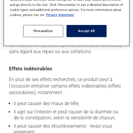
l'étiquette. N'en utilisez pas plus, ni plus souvent
and go directly to the site. Click 'Personalize' to see a detailed description of
qu'indiqué. Si vous oubliez de prendre une dose,
cookie types and additional preference options. For more information about
prenez-la dès que vous y pensez. S'il est presque
cookies, please see our
Privacy Statement
l'heure de votre dose suivante, laissez simplement
tomber la dose oubliée. Ne doublez pas la dose
Personalize
Accept All
suivante pour tenter de vous rattraper.
Ce médicament peut être pris avec ou sans nourriture,
sans égard aux repas ou aux collations.
Effets indésirables
En plus de ses effets recherchés, ce produit peut à
l'occasion entraîner certains effets indésirables (effets
secondaires), notamment :
il peut causer des maux de tête;
il agit sur l'intestin et peut causer de la diarrhée ou
de la constipation, selon la sensibilité de chacun;
il peut causer des étourdissements - levez-vous
lentement.