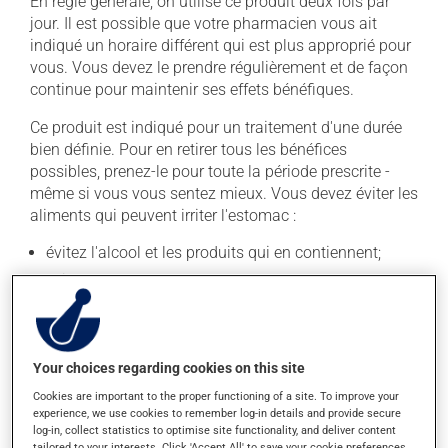
En règle générale, on utilise ce produit deux fois par
jour. Il est possible que votre pharmacien vous ait
indiqué un horaire différent qui est plus approprié pour
vous. Vous devez le prendre régulièrement et de façon
continue pour maintenir ses effets bénéfiques.
Ce produit est indiqué pour un traitement d'une durée
bien définie. Pour en retirer tous les bénéfices
possibles, prenez-le pour toute la période prescrite -
même si vous vous sentez mieux. Vous devez éviter les
aliments qui peuvent irriter l'estomac :
évitez l'alcool et les produits qui en contiennent;
évitez le café, le thé et le chocolat;
évitez les aliments très acides ou épicés;
évitez les fritures.
Your choices regarding cookies on this site
Attention ! Le fait de fumer la cigarette est irritant pour
l'estomac.
Cookies are important to the proper functioning of a site. To improve your
experience, we use cookies to remember log-in details and provide secure
Il est important de respecter la posologie inscrite sur
log-in, collect statistics to optimise site functionality, and deliver content
tailored to your interests. Click 'Accept All' to save your cookie preferences