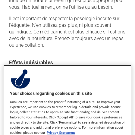
indiqué un horaire différent qui est plus approprié pour
vous. Habituellement, on ne l'utilise qu'au besoin.
Il est important de respecter la posologie inscrite sur
l'étiquette. N'en utilisez pas plus, ni plus souvent
qu'indiqué. Ce médicament est plus efficace s'il est pris
avec de la nourriture. Prenez-le toujours avec un repas
ou une collation.
Effets indésirables
Ce produit est généralement bien toléré et il est rare
que des effets secondaires soient rapportés par ceux
qui l'utilisent. À l'occasion, des réactions mineures
peuvent survenir, mais elles disparaissent d'elles-
Your choices regarding cookies on this site
mêmes rapidement, sans intervention. Si vous croyez
Cookies are important to the proper functioning of a site. To improve your
que ce produit est la cause d'un problème qui vous
experience, we use cookies to remember log-in details and provide secure
log-in, collect statistics to optimise site functionality, and deliver content
incommode, n'hésitez pas à en parler avec vos
tailored to your interests. Click 'Accept All' to save your cookie preferences
professionnels de la santé. Ils pourront vous aider à
and go directly to the site. Click 'Personalize' to see a detailed description of
déterminer si votre traitement en est la source et, au
cookie types and additional preference options. For more information about
besoin, vous aider à bien gérer la situation.
cookies, please see our
Privacy Statement