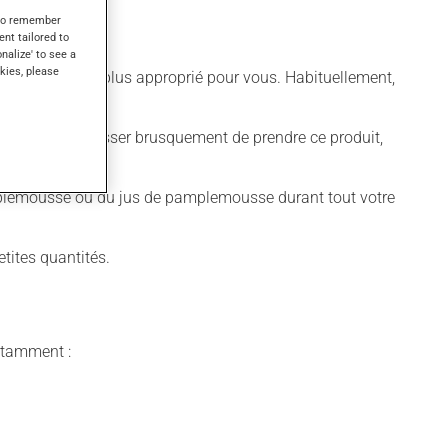
s to remember
ent tailored to
onalize' to see a
kies, please
différent qui est plus approprié pour vous. Habituellement,
t déconseillé de cesser brusquement de prendre ce produit,
amplemousse ou du jus de pamplemousse durant tout votre
tites quantités.
notamment :