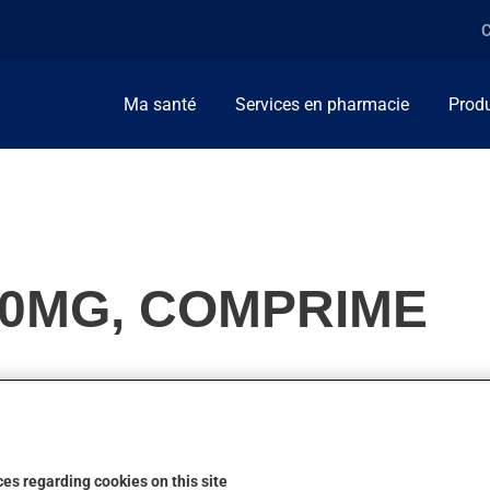
C
Ma santé
Services en pharmacie
Produ
10MG, COMPRIME
s. Habituellement, on l'utilise pour combattre la nervosité et l'
. On peut sentir son action en quelques minutes.
es regarding cookies on this site