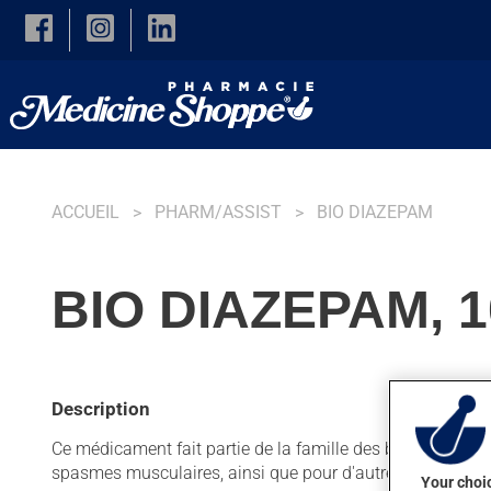
Skip to main content
ACCUEIL
PHARM/ASSIST
BIO DIAZEPAM
BIO DIAZEPAM, 
Description
Ce médicament fait partie de la famille des benzodiazépine
spasmes musculaires, ainsi que pour d'autres indications
Your choic