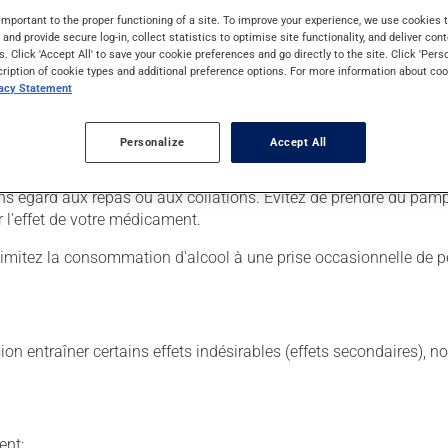
important to the proper functioning of a site. To improve your experience, we use cookie
s and provide secure log-in, collect statistics to optimise site functionality, and deliver cont
s. Click 'Accept All' to save your cookie preferences and go directly to the site. Click 'Pers
cription of cookie types and additional preference options. For more information about coo
 Il est possible que votre pharmacien vous ait indiqué un horaire 
vacy Statement
tiquette. N'en utilisez pas plus, ni plus souvent qu'indiqué. Il es
Personalize
Accept All
us voulez cesser de l'utiliser, discutez-en avec votre pharmacien.
ans égard aux repas ou aux collations. Évitez de prendre du p
l'effet de votre médicament.
Limitez la consommation d'alcool à une prise occasionnelle de pe
sion entraîner certains effets indésirables (effets secondaires), 
ent;