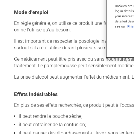
Cookies are 
log-in detail
Mode d'emploi
your interest
detailed des
En règle générale, on utilise ce produit une fois par jour.
see our
Pri
on ne l'utilise qu'au besoin.
Il est important de respecter la posologie inscrite sur l'é
surtout s'il a été utilisé durant plusieurs semaines. Si vo
Ce médicament peut être pris avec ou sans nourriture, s
traitement. Le pamplemousse peut sensiblement modifier 
La prise d'alcool peut augmenter l'effet du médicament. 
Effets indésirables
En plus de ses effets recherchés, ce produit peut à l'occa
il peut rendre la bouche sèche;
il peut entraîner de la confusion;
il peut causer des étourdissements - levez-vous lentem