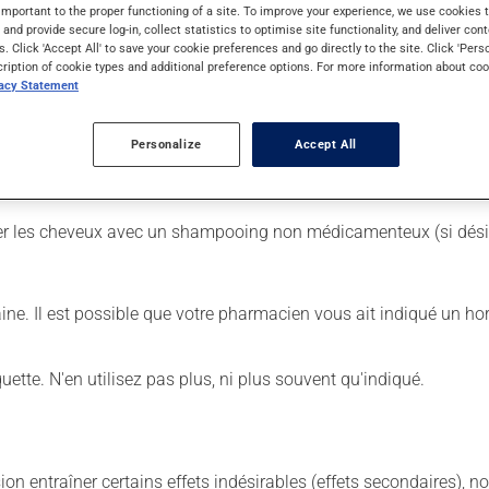
important to the proper functioning of a site. To improve your experience, we use cookie
s and provide secure log-in, collect statistics to optimise site functionality, and deliver cont
s. Click 'Accept All' to save your cookie preferences and go directly to the site. Click 'Pers
cription of cookie types and additional preference options. For more information about coo
vacy Statement
sser;
Personalize
Accept All
aver les cheveux avec un shampooing non médicamenteux (si dési
aine. Il est possible que votre pharmacien vous ait indiqué un hor
iquette. N'en utilisez pas plus, ni plus souvent qu'indiqué.
sion entraîner certains effets indésirables (effets secondaires), 