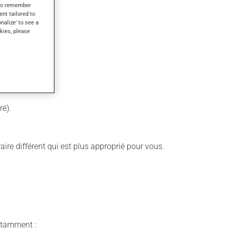
s to remember
ent tailored to
onalize' to see a
kies, please
ré).
aire différent qui est plus approprié pour vous.
notamment :