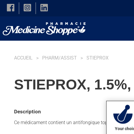
Skip to main content
ACCUEIL
PHARM/ASSIST
STIEPROX
STIEPROX, 1.5%
Description
Ce médicament contient un antifongique topique. Habituelle
Your choic