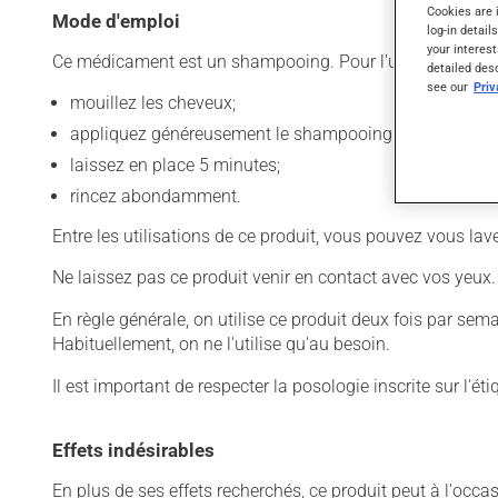
Cookies are 
Mode d'emploi
log-in detail
your interest
Ce médicament est un shampooing. Pour l'utiliser :
detailed des
see our
Pri
mouillez les cheveux;
appliquez généreusement le shampooing et faites mou
laissez en place 5 minutes;
rincez abondamment.
Entre les utilisations de ce produit, vous pouvez vous l
Ne laissez pas ce produit venir en contact avec vos yeux.
En règle générale, on utilise ce produit deux fois par sem
Habituellement, on ne l'utilise qu'au besoin.
Il est important de respecter la posologie inscrite sur l'ét
Effets indésirables
En plus de ses effets recherchés, ce produit peut à l'occa