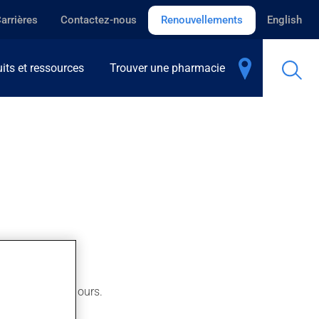
arrières
Contactez-nous
Renouvellements
English
its et ressources
Trouver une pharmacie
 après quelques jours.