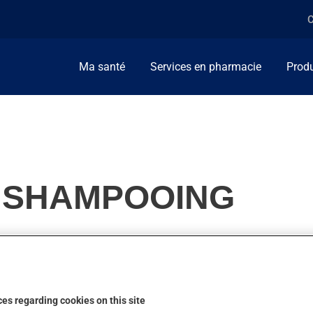
C
Ma santé
Services en pharmacie
Produ
, SHAMPOOING
ment, on l'utilise pour les pellicules. Il produit son plein effet
es regarding cookies on this site