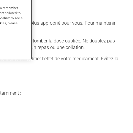
s to remember
ent tailored to
onalize' to see a
différent qui est plus approprié pour vous. Pour maintenir
kies, please
aissez simplement tomber la dose oubliée. Ne doublez pas
le toujours avec un repas ou une collation.
blement modifier l'effet de votre médicament. Évitez la
notamment :