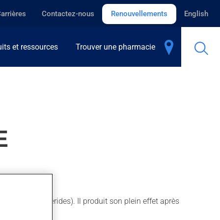
arrières
Contactez-nous
Renouvellements
English
its et ressources
Trouver une pharmacie
E
érol / triglycérides). Il produit son plein effet après