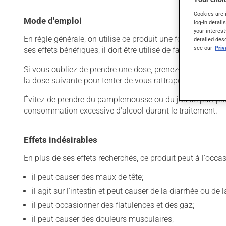
Cookies are 
Mode d'emploi
log-in detail
your interest
En règle générale, on utilise ce produit une fois par jour.
detailed des
see our
Pri
ses effets bénéfiques, il doit être utilisé de façon régul
Si vous oubliez de prendre une dose, prenez-la dès que vo
la dose suivante pour tenter de vous rattraper. Ce médicame
Évitez de prendre du pamplemousse ou du jus de pamplem
consommation excessive d'alcool durant le traitement.
Effets indésirables
En plus de ses effets recherchés, ce produit peut à l'occa
il peut causer des maux de tête;
il agit sur l'intestin et peut causer de la diarrhée ou de
il peut occasionner des flatulences et des gaz;
il peut causer des douleurs musculaires;