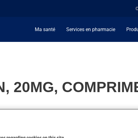
C
Ma santé
Services en pharmacie
Produ
N, 20MG, COMPRIM
ellement, on l'utilise pour diminuer les gras dans le sang (cholest
n action.
es regarding cookies on this site