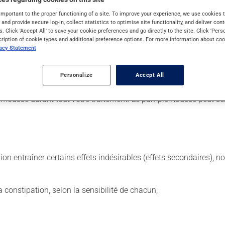
important to the proper functioning of a site. To improve your experience, we use cookie
s and provide secure log-in, collect statistics to optimise site functionality, and deliver cont
s. Click 'Accept All' to save your cookie preferences and go directly to the site. Click 'Pers
 Il est possible que votre pharmacien vous ait indiqué un horaire 
cription of cookie types and additional preference options. For more information about coo
vacy Statement
ière et continue. Assurez-vous de ne jamais en manquer.
us y pensez. S'il est presque l'heure de votre dose suivante, l
Personalize
Accept All
nt est plus efficace s'il est pris avec de la nourriture. Prenez-
ousse durant tout votre traitement. Le pamplemousse peut sensi
sion entraîner certains effets indésirables (effets secondaires), 
 la constipation, selon la sensibilité de chacun;