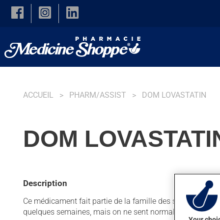
Skip to main content
ACCUEIL
PHARM/ASSIST
DOM LOVASTATIN
DOM LOVASTATI
Description
Ce médicament fait partie de la famille des statines. Habitu
quelques semaines, mais on ne sent normalement pas so
Your choic