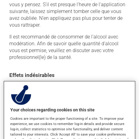
vous y pensez. S'il est presque l'heure de l'application
suivante, laissez simplement tomber celle que vous
avez oubliée. N'en appliquez pas plus pour tenter de
vous rattraper.
Il est recommandé de consommer de l'alcool avec
modération. Afin de savoir quelle quantité d'alcool
vous est permise, veuillez en discuter avec votre
professionnel(le) de la santé.
Effets indésirables
En plus de ses effets recherchés, ce produit peut à
l'occasion entraîner certains effets indésirables (effets
secondaires), notamment :
Your choices regarding cookies on this site
il peut causer des maux de tête;
Cookies are important to the proper functioning of a site. To improve your
il peut rendre votre peau plus sensible aux rayons UV
experience, we use cookies to remember log-in details and provide secure
(p. ex. soleil, cabine de bronzage) - évitez le plus
log-in, collect statistics to optimise site functionality, and deliver content
possible de vous exposer aux rayons UV et protégez-
tailored to your interests. Click 'Accept All' to save your cookie preferences
vous lorsque vous vous exposez au soleil;