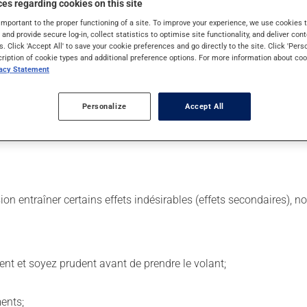
es regarding cookies on this site
important to the proper functioning of a site. To improve your experience, we use cookie
s and provide secure log-in, collect statistics to optimise site functionality, and deliver cont
s. Click 'Accept All' to save your cookie preferences and go directly to the site. Click 'Pers
ur. Il est possible que votre pharmacien vous ait indiqué un horair
cription of cookie types and additional preference options. For more information about coo
vacy Statement
étiquette. N'en utilisez pas plus, ni plus souvent qu'indiqué. Ce
Personalize
Accept All
férable de le prendre avec de la nourriture.
sion entraîner certains effets indésirables (effets secondaires), 
ent et soyez prudent avant de prendre le volant;
ents;