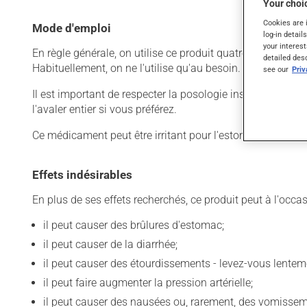
Your choic
Cookies are 
Mode d'emploi
log-in detail
your interest
En règle générale, on utilise ce produit quatre fois par jo
detailed des
Habituellement, on ne l'utilise qu'au besoin.
see our
Pri
Il est important de respecter la posologie inscrite sur l'
l'avaler entier si vous préférez.
Ce médicament peut être irritant pour l'estomac. Il est pré
Effets indésirables
En plus de ses effets recherchés, ce produit peut à l'occa
il peut causer des brûlures d'estomac;
il peut causer de la diarrhée;
il peut causer des étourdissements - levez-vous lentem
il peut faire augmenter la pression artérielle;
il peut causer des nausées ou, rarement, des vomissem