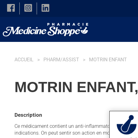
Skip to main content
ACCUEIL
PHARM/ASSIST
MOTRIN ENFANT
MOTRIN ENFANT,
Description
Ce médicament contient un anti-inflammatoire non stéroïdie
indications. On peut sentir son action en moins d'une heu