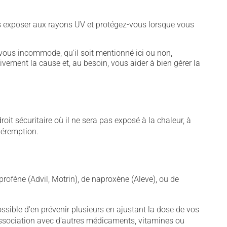
vous exposer aux rayons UV et protégez-vous lorsque vous
vous incommode, qu'il soit mentionné ici ou non,
tivement la cause et, au besoin, vous aider à bien gérer la
t sécuritaire où il ne sera pas exposé à la chaleur, à
 péremption.
rofène (Advil, Motrin), de naproxène (Aleve), ou de
sible d'en prévenir plusieurs en ajustant la dose de vos
association avec d'autres médicaments, vitamines ou