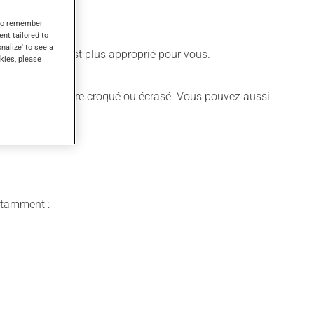
s to remember
ent tailored to
onalize' to see a
e différent qui est plus approprié pour vous.
kies, please
 médicament peut être croqué ou écrasé. Vous pouvez aussi
notamment :