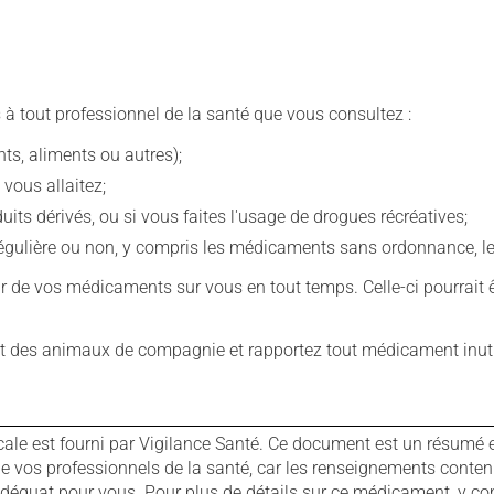
 à tout professionnel de la santé que vous consultez :
s, aliments ou autres);
 vous allaitez;
s dérivés, ou si vous faites l'usage de drogues récréatives;
ulière ou non, y compris les médicaments sans ordonnance, les 
our de vos médicaments sur vous en tout temps. Celle-ci pourrait ê
 des animaux de compagnie et rapportez tout médicament inutil
cale est fourni par Vigilance Santé. Ce document est un résumé 
ls de vos professionnels de la santé, car les renseignements con
 adéquat pour vous. Pour plus de détails sur ce médicament, y co