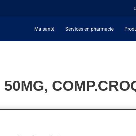
C
Ma santé
Services en pharmacie
Produ
 50MG, COMP.CRO
n (AINS). Habituellement, on l'utilise pour la douleur ou pour ré
re.