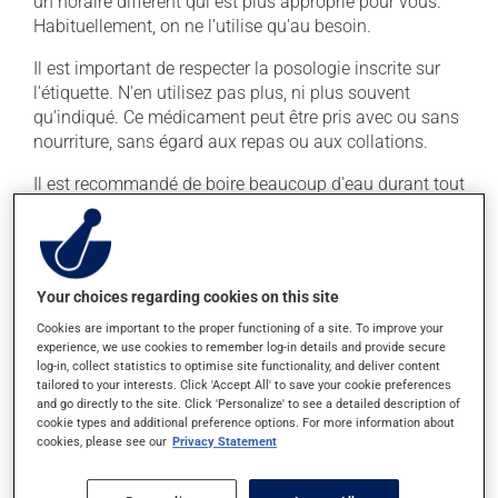
un horaire différent qui est plus approprié pour vous.
Habituellement, on ne l'utilise qu'au besoin.
Il est important de respecter la posologie inscrite sur
l'étiquette. N'en utilisez pas plus, ni plus souvent
qu'indiqué. Ce médicament peut être pris avec ou sans
nourriture, sans égard aux repas ou aux collations.
Il est recommandé de boire beaucoup d'eau durant tout
le traitement.
Effets indésirables
Your choices regarding cookies on this site
En plus de ses effets recherchés, ce produit peut à
Cookies are important to the proper functioning of a site. To improve your
l'occasion entraîner certains effets indésirables (effets
experience, we use cookies to remember log-in details and provide secure
secondaires), notamment :
log-in, collect statistics to optimise site functionality, and deliver content
tailored to your interests. Click 'Accept All' to save your cookie preferences
il peut provoquer des maux de ventre, des crampes;
and go directly to the site. Click 'Personalize' to see a detailed description of
cookie types and additional preference options. For more information about
il peut causer des nausées ou, rarement, des
cookies, please see our
Privacy Statement
vomissements;
il peut donner une couleur jaunâtre aux selles;