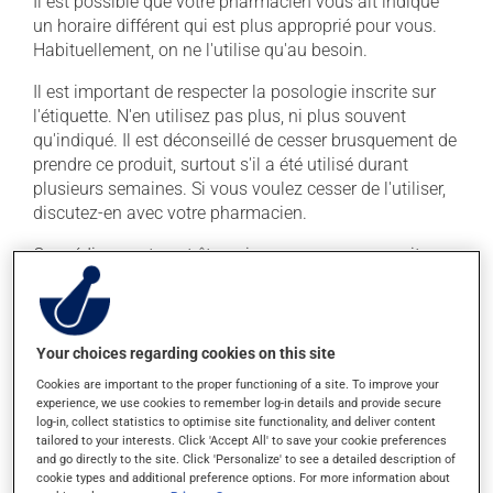
Il est possible que votre pharmacien vous ait indiqué
un horaire différent qui est plus approprié pour vous.
Habituellement, on ne l'utilise qu'au besoin.
Il est important de respecter la posologie inscrite sur
l'étiquette. N'en utilisez pas plus, ni plus souvent
qu'indiqué. Il est déconseillé de cesser brusquement de
prendre ce produit, surtout s'il a été utilisé durant
plusieurs semaines. Si vous voulez cesser de l'utiliser,
discutez-en avec votre pharmacien.
Ce médicament peut être pris avec ou sans nourriture,
sans égard aux repas ou aux collations. La prise
d'alcool peut augmenter l'effet du médicament. Limitez
la consommation d'alcool à une prise occasionnelle de
petites quantités.
Your choices regarding cookies on this site
Cookies are important to the proper functioning of a site. To improve your
experience, we use cookies to remember log-in details and provide secure
Effets indésirables
log-in, collect statistics to optimise site functionality, and deliver content
tailored to your interests. Click 'Accept All' to save your cookie preferences
En plus de ses effets recherchés, ce produit peut à
and go directly to the site. Click 'Personalize' to see a detailed description of
l'occasion entraîner certains effets indésirables (effets
cookie types and additional preference options. For more information about