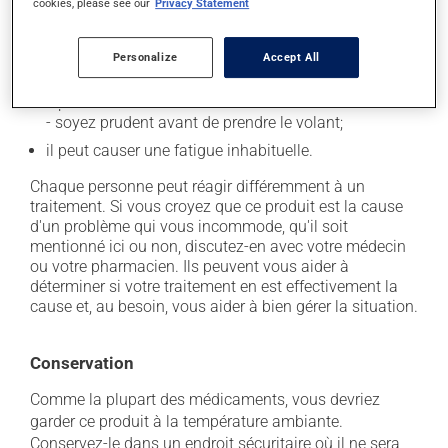
cookies, please see our
Privacy Statement
secondaires), notamment :
il peut provoquer des pertes de mémoire;
Personalize
Accept All
il peut causer des maux de tête;
il peut causer des étourdissements ou vous endormir
- soyez prudent avant de prendre le volant;
il peut causer une fatigue inhabituelle.
Chaque personne peut réagir différemment à un
traitement. Si vous croyez que ce produit est la cause
d'un problème qui vous incommode, qu'il soit
mentionné ici ou non, discutez-en avec votre médecin
ou votre pharmacien. Ils peuvent vous aider à
déterminer si votre traitement en est effectivement la
cause et, au besoin, vous aider à bien gérer la situation.
Conservation
Comme la plupart des médicaments, vous devriez
garder ce produit à la température ambiante.
Conservez-le dans un endroit sécuritaire où il ne sera