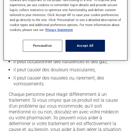
Cookies are important to the proper functioning of a site. To improve your
Effets indésirables
experience, we use cookies to remember log-in details and provide secure
log-in, collect statistics to optimise site functionality, and deliver content
En plus de ses effets recherchés, ce produit peut à
tailored to your interests. Click 'Accept All' to save your cookie preferences
and go directly to the site. Click 'Personalize' to see a detailed description of
l'occasion entraîner certains effets indésirables (effets
cookie types and additional preference options. For more information about
secondaires), notamment :
cookies, please see our
Privacy Statement
il peut causer des maux de tête;
Personalize
Accept All
il agit sur l'intestin et peut causer de la diarrhée ou
de la constipation, selon la sensibilité de chacun;
il peut occasionner des flatulences et des gaz;
il peut causer des douleurs musculaires;
il peut causer des nausées ou, rarement, des
vomissements.
Chaque personne peut réagir différemment à un
traitement. Si vous croyez que ce produit est la cause
d'un problème qui vous incommode, qu'il soit
mentionné ici ou non, discutez-en avec votre médecin
ou votre pharmacien. Ils peuvent vous aider à
déterminer si votre traitement en est effectivement la
cause et, au besoin, vous aider à bien gérer la situation.