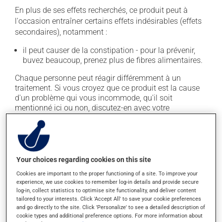
En plus de ses effets recherchés, ce produit peut à
l'occasion entraîner certains effets indésirables (effets
secondaires), notamment :
il peut causer de la constipation - pour la prévenir,
buvez beaucoup, prenez plus de fibres alimentaires.
Chaque personne peut réagir différemment à un
traitement. Si vous croyez que ce produit est la cause
d'un problème qui vous incommode, qu'il soit
mentionné ici ou non, discutez-en avec votre
professionnel(le) de la santé. Il ou elle peut vous aider
à déterminer si votre traitement en est effectivement la
cause et, au besoin, vous aider à bien gérer la situation.
Your choices regarding cookies on this site
Conservation
Cookies are important to the proper functioning of a site. To improve your
experience, we use cookies to remember log-in details and provide secure
Comme la plupart des médicaments, vous devriez
log-in, collect statistics to optimise site functionality, and deliver content
garder ce produit à la température ambiante.
tailored to your interests. Click 'Accept All' to save your cookie preferences
Conservez-le dans un endroit sécuritaire où il ne sera
and go directly to the site. Click 'Personalize' to see a detailed description of
pas exposé à la chaleur, à l'humidité ou à la lumière du
cookie types and additional preference options. For more information about