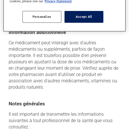
cookies, please see our
Privacy Statement
soleil. Faites détruire de façon sécuritaire toute
quantité qui vous resterait après sa date de
péremption.
Personalize
Accept All
Information additionnelle
Ce médicament peut interagir avec d'autres
médicaments ou suppléments, parfois de façon
importante. Il est toutefois possible d'en prévenir
plusieurs en ajustant la dose de vos médicaments ou
en changeant leur moment de prise. Vérifiez auprès de
votre pharmacien avant d'utiliser ce produit en
association avec d'autres médicaments, vitamines ou
produits naturels.
Notes générales
Il est important de transmettre les informations
suivantes à tout professionnel de la santé que vous
consultez :