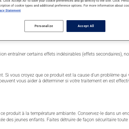
s. Click 'Accept All' to save your cookie preferences and go directly to the site. Click 'Pers
cription of cookie types and additional preference options. For more information about coo
vacy Statement
Personalize
Accept All
 est important de respecter la posologie inscrite sur l'étiquette.
sion entraîner certains effets indésirables (effets secondaires), 
. Si vous croyez que ce produit est la cause d'un problème qui 
euvent vous aider à déterminer si votre traitement en est effecti
 produit à la température ambiante. Conservez-le dans un endroi
rtée des jeunes enfants. Faites détruire de façon sécuritaire tout