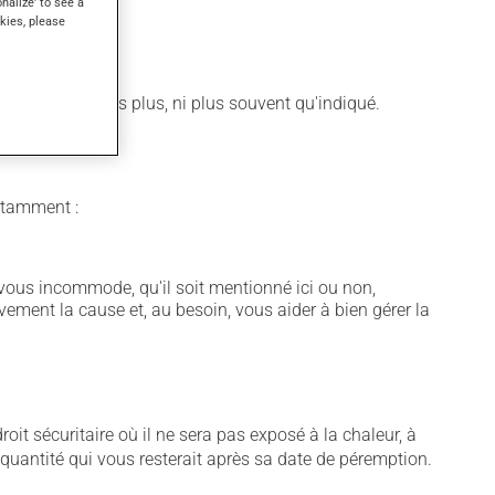
onalize' to see a
kies, please
 N'en utilisez pas plus, ni plus souvent qu'indiqué.
notamment :
vous incommode, qu'il soit mentionné ici ou non,
vement la cause et, au besoin, vous aider à bien gérer la
t sécuritaire où il ne sera pas exposé à la chaleur, à
e quantité qui vous resterait après sa date de péremption.