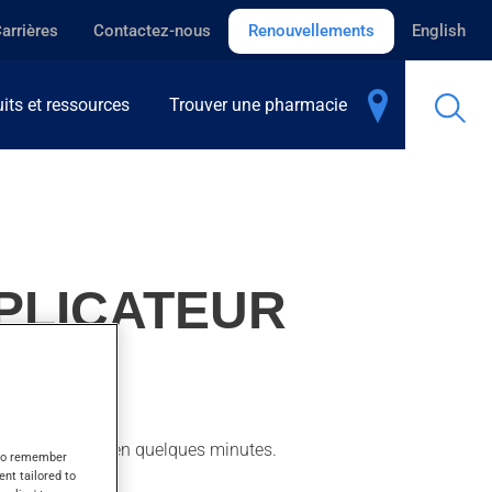
arrières
Contactez-nous
Renouvellements
English
its et ressources
Trouver une pharmacie
PPLICATEUR
ntir son action en quelques minutes.
s to remember
ent tailored to