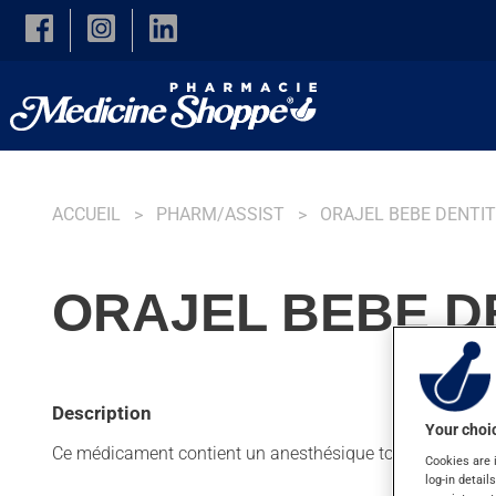
Skip to main content
ACCUEIL
PHARM/ASSIST
ORAJEL BEBE DENTIT
ORAJEL BEBE DE
Description
Your choic
Ce médicament contient un anesthésique topique. Habituel
Cookies are 
log-in detail