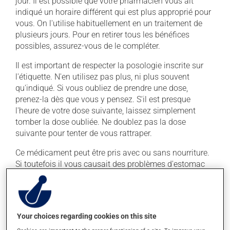
jour. Il est possible que votre pharmacien vous ait
indiqué un horaire différent qui est plus approprié pour
vous. On l'utilise habituellement en un traitement de
plusieurs jours. Pour en retirer tous les bénéfices
possibles, assurez-vous de le compléter.
Il est important de respecter la posologie inscrite sur
l'étiquette. N'en utilisez pas plus, ni plus souvent
qu'indiqué. Si vous oubliez de prendre une dose,
prenez-la dès que vous y pensez. S'il est presque
l'heure de votre dose suivante, laissez simplement
tomber la dose oubliée. Ne doublez pas la dose
suivante pour tenter de vous rattraper.
Ce médicament peut être pris avec ou sans nourriture.
Si toutefois il vous causait des problèmes d'estomac
(nausées ou irritation), la prise avec de la nourriture
pourrait vous aider à les soulager.
Effets indésirables
Your choices regarding cookies on this site