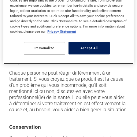
Cookies are important to the proper functioning of a site. To improve your
En plus de ses effets recherchés, ce produit peut à
experience, we use cookies to remember log-in details and provide secure
l'occasion entraîner certains effets indésirables (effets
log-in, collect statistics to optimise site functionality, and deliver content
secondaires), notamment :
tailored to your interests. Click 'Accept All' to save your cookie preferences
and go directly to the site. Click 'Personalize' to see a detailed description of
cookie types and additional preference options. For more information about
il peut causer des maux de tête;
cookies, please see our
Privacy Statement
il peut causer de la diarrhée;
il peut causer des maux de ventre;
Personalize
Accept All
il peut modifier le goût des aliments;
il peut causer des nausées et des vomissements.
Chaque personne peut réagir différemment à un
traitement. Si vous croyez que ce produit est la cause
d'un problème qui vous incommode, qu'il soit
mentionné ici ou non, discutez-en avec votre
professionnel(le) de la santé. Il ou elle peut vous aider
à déterminer si votre traitement en est effectivement la
cause et, au besoin, vous aider à bien gérer la situation.
Conservation