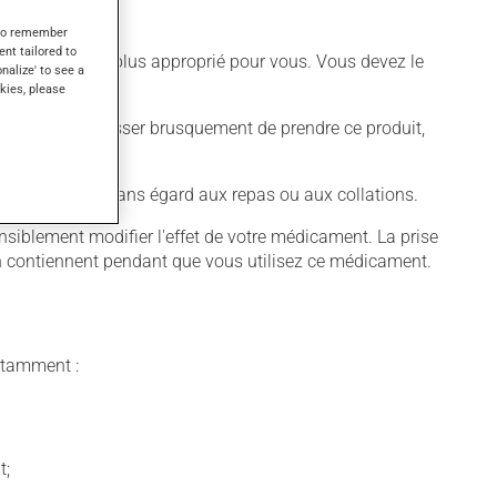
s to remember
ent tailored to
différent qui est plus approprié pour vous. Vous devez le
onalize' to see a
kies, please
t déconseillé de cesser brusquement de prendre ce produit,
ans nourriture, sans égard aux repas ou aux collations.
blement modifier l'effet de votre médicament. La prise
 en contiennent pendant que vous utilisez ce médicament.
notamment :
t;