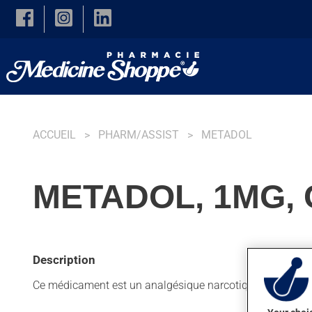
Skip to main content
ACCUEIL
PHARM/ASSIST
METADOL
METADOL, 1MG,
Description
Ce médicament est un analgésique narcotique. Habituelleme