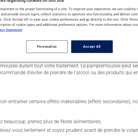
es regarding cookies on this site
important to the proper functioning of a site. To improve your experience, we use cookie
s and provide secure log-in, collect statistics to optimise site functionality, and deliver cont
 Il est possible que votre pharmacien vous ait indiqué un horaire 
s. Click 'Accept All' to save your cookie preferences and go directly to the site. Click 'Pers
r ses effets bénéfiques.
cription of cookie types and additional preference options. For more information about coo
vacy Statement
tiquette. N'en utilisez pas plus, ni plus souvent qu'indiqué. Il es
us voulez cesser de l'utiliser, discutez-en avec votre pharmacien.
Personalize
Accept All
 coupé, croqué ou écrasé. Ce médicament peut être pris avec ou s
ousse durant tout votre traitement. Le pamplemousse peut sensi
c recommandé d'éviter de prendre de l'alcool ou des produits qui
sion entraîner certains effets indésirables (effets secondaires), 
vez beaucoup, prenez plus de fibres alimentaires;
levez-vous lentement et soyez prudent avant de prendre le volan