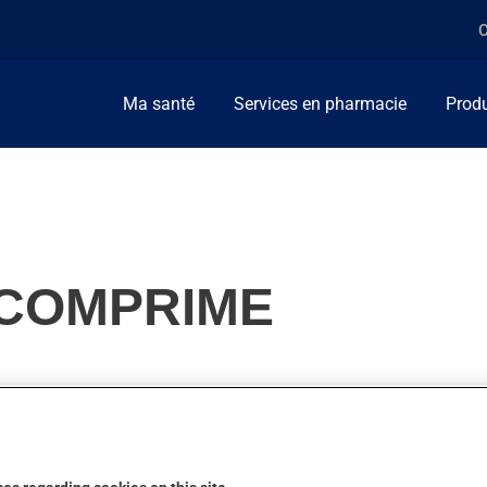
C
Ma santé
Services en pharmacie
Produ
 COMPRIME
nt, on l'utilise pour la douleur. On peut sentir son action en 