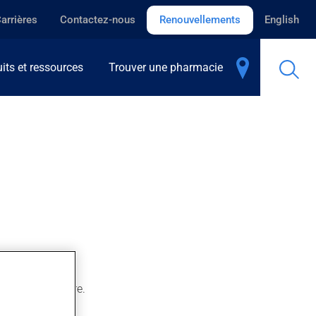
arrières
Contactez-nous
Renouvellements
English
its et ressources
Trouver une pharmacie
moins d'une heure.