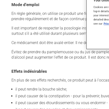
Your choic
Mode d'emploi
Cookies are 
log-in detail
En règle générale, on utilise ce produit une fois par jour.
your interest
prendre régulièrement et de façon continue pour mainteni
detailed des
see our
Pri
Il est important de respecter la posologie inscrite sur l'é
surtout s'il a été utilisé durant plusieurs semaines. Si vo
Ce médicament doit être avalé entier. Il ne doit pas être
Évitez de prendre du pamplemousse ou du jus de pamplem
d'alcool peut augmenter l'effet de ce produit. Il est don
Effets indésirables
En plus de ses effets recherchés, ce produit peut à l'occa
il peut rendre la bouche sèche;
il peut causer de la constipation - pour la prévenir, bu
il peut causer des étourdissements ou vous endormir - 