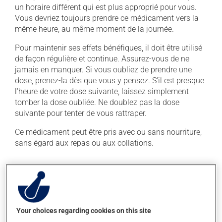
un horaire différent qui est plus approprié pour vous.
Vous devriez toujours prendre ce médicament vers la
même heure, au même moment de la journée.
Pour maintenir ses effets bénéfiques, il doit être utilisé
de façon régulière et continue. Assurez-vous de ne
jamais en manquer. Si vous oubliez de prendre une
dose, prenez-la dès que vous y pensez. S'il est presque
l'heure de votre dose suivante, laissez simplement
tomber la dose oubliée. Ne doublez pas la dose
suivante pour tenter de vous rattraper.
Ce médicament peut être pris avec ou sans nourriture,
sans égard aux repas ou aux collations.
Effets indésirables
En plus de ses effets recherchés, ce produit peut à
l'occasion entraîner certains effets indésirables (effets
Your choices regarding cookies on this site
secondaires), notamment :