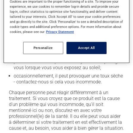
Cookies are important to the proper functioning of a site. To improve your
il peut causer des maux de tête;
experience, we use cookies to remember log-in details and provide secure
log-in, collect statistics to optimise site functionality, and deliver content
il peut causer des étourdissements - levez-vous
tailored to your interests. Click 'Accept All' to save your cookie preferences
lentement et soyez prudent avant de prendre le
and go directly to the site. Click 'Personalize' to see a detailed description of
volant;
cookie types and additional preference options. For more information about
cookies, please see our
Privacy Statement
il peut causer une fatigue inhabituelle;
il peut modifier le goût des aliments;
Personalize
Accept All
il peut rendre votre peau plus sensible aux rayons UV
(p. ex. soleil, cabine de bronzage) - évitez le plus
possible de vous exposer aux rayons UV et protégez-
vous lorsque vous vous exposez au soleil;
occasionnellement, il peut provoquer une toux sèche
- contactez-nous si cela vous incommode.
Chaque personne peut réagir différemment à un
traitement. Si vous croyez que ce produit est la cause
d'un problème qui vous incommode, qu'il soit
mentionné ici ou non, discutez-en avec votre
professionnel(le) de la santé. Il ou elle peut vous aider
à déterminer si votre traitement en est effectivement la
cause et, au besoin, vous aider à bien gérer la situation.