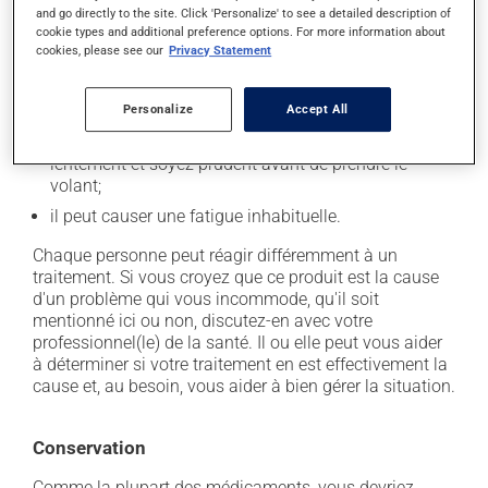
secondaires), notamment :
and go directly to the site. Click 'Personalize' to see a detailed description of
cookie types and additional preference options. For more information about
il peut causer des maux de tête;
cookies, please see our
Privacy Statement
il peut causer des maux de ventre;
Personalize
Accept All
il peut donner des problèmes de digestion;
il peut causer des étourdissements - levez-vous
lentement et soyez prudent avant de prendre le
volant;
il peut causer une fatigue inhabituelle.
Chaque personne peut réagir différemment à un
traitement. Si vous croyez que ce produit est la cause
d'un problème qui vous incommode, qu'il soit
mentionné ici ou non, discutez-en avec votre
professionnel(le) de la santé. Il ou elle peut vous aider
à déterminer si votre traitement en est effectivement la
cause et, au besoin, vous aider à bien gérer la situation.
Conservation
Comme la plupart des médicaments, vous devriez