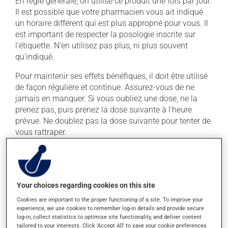
En règle générale, on utilise ce produit une fois par jour.
Il est possible que votre pharmacien vous ait indiqué
un horaire différent qui est plus approprié pour vous. Il
est important de respecter la posologie inscrite sur
l'étiquette. N'en utilisez pas plus, ni plus souvent
qu'indiqué.
Pour maintenir ses effets bénéfiques, il doit être utilisé
de façon régulière et continue. Assurez-vous de ne
jamais en manquer. Si vous oubliez une dose, ne la
prenez pas, puis prenez la dose suivante à l'heure
prévue. Ne doublez pas la dose suivante pour tenter de
vous rattraper.
Ce médicament peut être pris avec ou sans nourriture,
sans égard aux repas ou aux collations.
Your choices regarding cookies on this site
Effets indésirables
Cookies are important to the proper functioning of a site. To improve your
experience, we use cookies to remember log-in details and provide secure
En plus de ses effets recherchés, ce produit peut à
log-in, collect statistics to optimise site functionality, and deliver content
l'occasion entraîner certains effets indésirables (effets
tailored to your interests. Click 'Accept All' to save your cookie preferences