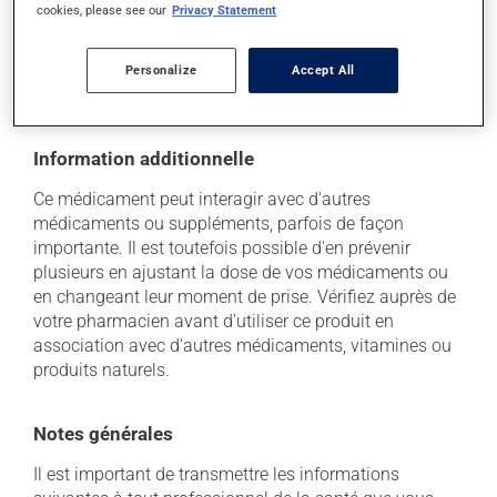
cookies, please see our
Privacy Statement
pas exposé à la chaleur, à l'humidité ou à la lumière du
soleil. Faites détruire de façon sécuritaire toute
quantité qui vous resterait après sa date de
Personalize
Accept All
péremption.
Information additionnelle
Ce médicament peut interagir avec d'autres
médicaments ou suppléments, parfois de façon
importante. Il est toutefois possible d'en prévenir
plusieurs en ajustant la dose de vos médicaments ou
en changeant leur moment de prise. Vérifiez auprès de
votre pharmacien avant d'utiliser ce produit en
association avec d'autres médicaments, vitamines ou
produits naturels.
Notes générales
Il est important de transmettre les informations