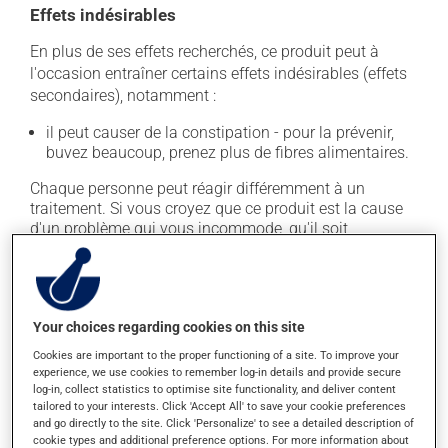
Effets indésirables
En plus de ses effets recherchés, ce produit peut à
l'occasion entraîner certains effets indésirables (effets
secondaires), notamment :
il peut causer de la constipation - pour la prévenir,
buvez beaucoup, prenez plus de fibres alimentaires.
Chaque personne peut réagir différemment à un
traitement. Si vous croyez que ce produit est la cause
d'un problème qui vous incommode, qu'il soit
mentionné ici ou non, discutez-en avec votre
professionnel(le) de la santé. Il ou elle peut vous aider
à déterminer si votre traitement en est effectivement la
cause et, au besoin, vous aider à bien gérer la situation.
Your choices regarding cookies on this site
Cookies are important to the proper functioning of a site. To improve your
Conservation
experience, we use cookies to remember log-in details and provide secure
log-in, collect statistics to optimise site functionality, and deliver content
Comme la plupart des médicaments, vous devriez
tailored to your interests. Click 'Accept All' to save your cookie preferences
garder ce produit à la température ambiante.
and go directly to the site. Click 'Personalize' to see a detailed description of
cookie types and additional preference options. For more information about
Conservez-le dans un endroit sécuritaire où il ne sera