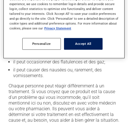
experience, we use cookies to remember log-in details and provide secure
En plus de ses effets recherchés, ce produit peut à
log-in, collect statistics to optimise site functionality, and deliver content
tailored to your interests. Click 'Accept All' to save your cookie preferences
l'occasion entraîner certains effets indésirables (effets
and go directly to the site. Click 'Personalize' to see a detailed description of
secondaires), notamment :
cookie types and additional preference options. For more information about
cookies, please see our
Privacy Statement
il peut causer des maux de tête;
il peut causer de la constipation - pour la prévenir,
Personalize
Accept All
buvez beaucoup, prenez plus de fibres alimentaires;
il peut causer des maux de ventre;
il peut occasionner des flatulences et des gaz;
il peut causer des nausées ou, rarement, des
vomissements.
Chaque personne peut réagir différemment à un
traitement. Si vous croyez que ce produit est la cause
d'un problème qui vous incommode, qu'il soit
mentionné ici ou non, discutez-en avec votre médecin
ou votre pharmacien. Ils peuvent vous aider à
déterminer si votre traitement en est effectivement la
cause et, au besoin, vous aider à bien gérer la situation.