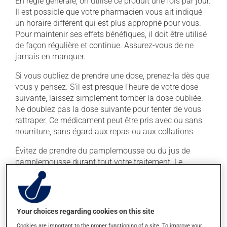
En règle générale, on utilise ce produit une fois par jour.
Il est possible que votre pharmacien vous ait indiqué
un horaire différent qui est plus approprié pour vous.
Pour maintenir ses effets bénéfiques, il doit être utilisé
de façon régulière et continue. Assurez-vous de ne
jamais en manquer.
Si vous oubliez de prendre une dose, prenez-la dès que
vous y pensez. S'il est presque l'heure de votre dose
suivante, laissez simplement tomber la dose oubliée.
Ne doublez pas la dose suivante pour tenter de vous
rattraper. Ce médicament peut être pris avec ou sans
nourriture, sans égard aux repas ou aux collations.
Évitez de prendre du pamplemousse ou du jus de
pamplemousse durant tout votre traitement. Le
pamplemousse peut sensiblement modifier l'effet de
votre médicament. Évitez la consommation excessive
d'alcool durant le traitement.
Your choices regarding cookies on this site
Effets indésirables
Cookies are important to the proper functioning of a site. To improve your