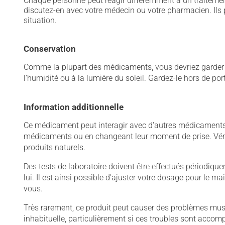
Chaque personne peut réagir différemment à un traitement
discutez-en avec votre médecin ou votre pharmacien. Ils p
situation.
Conservation
Comme la plupart des médicaments, vous devriez garder ce
l'humidité ou à la lumière du soleil. Gardez-le hors de po
Information additionnelle
Ce médicament peut interagir avec d'autres médicaments o
médicaments ou en changeant leur moment de prise. Vérif
produits naturels.
Des tests de laboratoire doivent être effectués périodiqueme
lui. Il est ainsi possible d'ajuster votre dosage pour le 
vous.
Très rarement, ce produit peut causer des problèmes mus
inhabituelle, particulièrement si ces troubles sont acco