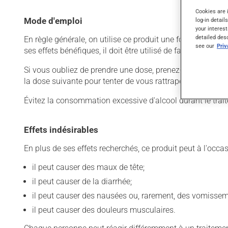
Cookies are 
Mode d'emploi
log-in detail
your interest
detailed des
En règle générale, on utilise ce produit une fois par jour.
see our
Pri
ses effets bénéfiques, il doit être utilisé de façon régul
Si vous oubliez de prendre une dose, prenez-la dès que vo
la dose suivante pour tenter de vous rattraper. Ce médica
Évitez la consommation excessive d'alcool durant le trai
Effets indésirables
En plus de ses effets recherchés, ce produit peut à l'occa
il peut causer des maux de tête;
il peut causer de la diarrhée;
il peut causer des nausées ou, rarement, des vomissem
il peut causer des douleurs musculaires.