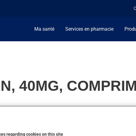
C
Ma santé
Services en pharmacie
Produ
N, 40MG, COMPRI
ellement, on l'utilise pour diminuer les gras dans le sang (cholest
n action.
es regarding cookies on this site