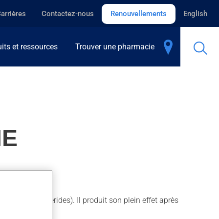
arrières
Contactez-nous
Renouvellements
English
its et ressources
Trouver une pharmacie
ME
érol / triglycérides). Il produit son plein effet après