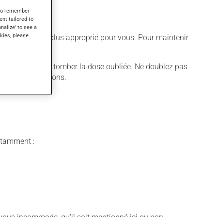
s to remember
ent tailored to
onalize' to see a
kies, please
différent qui est plus approprié pour vous. Pour maintenir
aissez simplement tomber la dose oubliée. Ne doublez pas
s ou aux collations.
notamment :