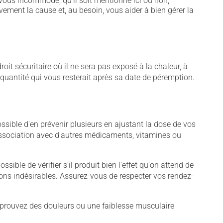
vous incommode, qu'il soit mentionné ici ou non,
vement la cause et, au besoin, vous aider à bien gérer la
t sécuritaire où il ne sera pas exposé à la chaleur, à
e quantité qui vous resterait après sa date de péremption.
sible d'en prévenir plusieurs en ajustant la dose de vos
association avec d'autres médicaments, vitamines ou
sible de vérifier s'il produit bien l'effet qu'on attend de
tions indésirables. Assurez-vous de respecter vos rendez-
éprouvez des douleurs ou une faiblesse musculaire