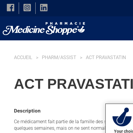
Skip to main content
ACCUEIL
PHARM/ASSIST
ACT PRAVASTATIN
ACT PRAVASTATI
Description
Ce médicament fait partie de la famille des statines. Habitu
quelques semaines, mais on ne sent normalement pas so
Your choic