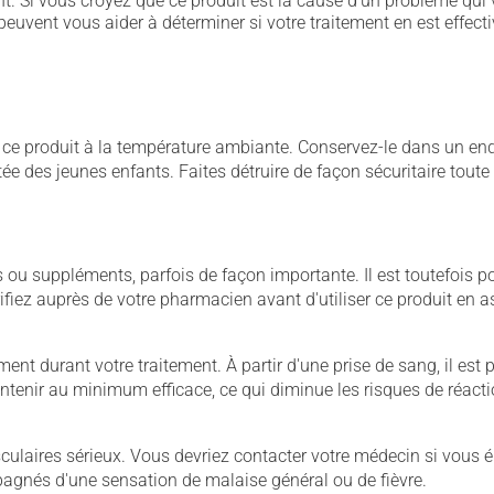
. Si vous croyez que ce produit est la cause d'un problème qui 
euvent vous aider à déterminer si votre traitement en est effecti
 produit à la température ambiante. Conservez-le dans un endroi
rtée des jeunes enfants. Faites détruire de façon sécuritaire tout
u suppléments, parfois de façon importante. Il est toutefois pos
iez auprès de votre pharmacien avant d'utiliser ce produit en 
nt durant votre traitement. À partir d'une prise de sang, il est pos
maintenir au minimum efficace, ce qui diminue les risques de réac
culaires sérieux. Vous devriez contacter votre médecin si vous 
mpagnés d'une sensation de malaise général ou de fièvre.