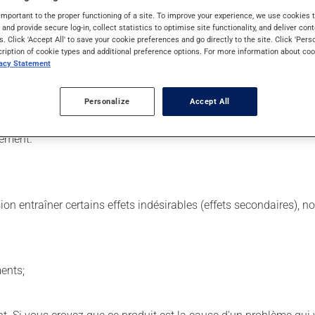
important to the proper functioning of a site. To improve your experience, we use cookie
s and provide secure log-in, collect statistics to optimise site functionality, and deliver cont
s. Click 'Accept All' to save your cookie preferences and go directly to the site. Click 'Pers
cription of cookie types and additional preference options. For more information about coo
 Il est possible que votre pharmacien vous ait indiqué un horaire 
vacy Statement
ière et continue. Assurez-vous de ne jamais en manquer.
us y pensez. S'il est presque l'heure de votre dose suivante, l
Personalize
Accept All
ment peut être pris avec ou sans nourriture, sans égard aux repa
tement.
sion entraîner certains effets indésirables (effets secondaires), 
ents;