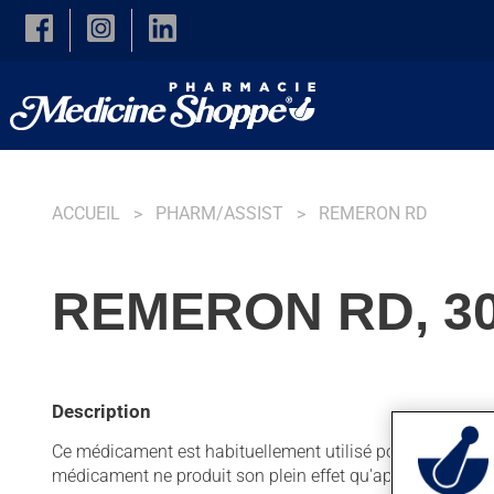
Skip to main content
ACCUEIL
PHARM/ASSIST
REMERON RD
REMERON RD, 30
Description
Ce médicament est habituellement utilisé pour la dépressio
médicament ne produit son plein effet qu'après quelque