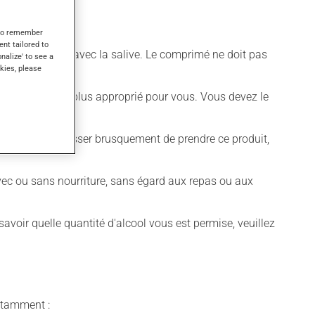
s to remember
ent tailored to
 puis avalez-le avec la salive. Le comprimé ne doit pas
onalize' to see a
kies, please
différent qui est plus approprié pour vous. Vous devez le
t déconseillé de cesser brusquement de prendre ce produit,
avec ou sans nourriture, sans égard aux repas ou aux
voir quelle quantité d'alcool vous est permise, veuillez
notamment :