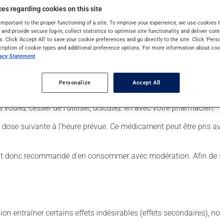
es regarding cookies on this site
important to the proper functioning of a site. To improve your experience, we use cookie
s and provide secure log-in, collect statistics to optimise site functionality, and deliver cont
 sèches. Placez le comprimé sur la langue et laissez-le fondre,
s. Click 'Accept All' to save your cookie preferences and go directly to the site. Click 'Pers
cription of cookie types and additional preference options. For more information about coo
vacy Statement
 Il est possible que votre pharmacien vous ait indiqué un horaire 
r ses effets bénéfiques.
Personalize
Accept All
tiquette. N'en utilisez pas plus, ni plus souvent qu'indiqué. Il es
us voulez cesser de l'utiliser, discutez-en avec votre pharmacien.
a dose suivante à l'heure prévue. Ce médicament peut être pris 
l est donc recommandé d'en consommer avec modération. Afin de sa
sion entraîner certains effets indésirables (effets secondaires), 