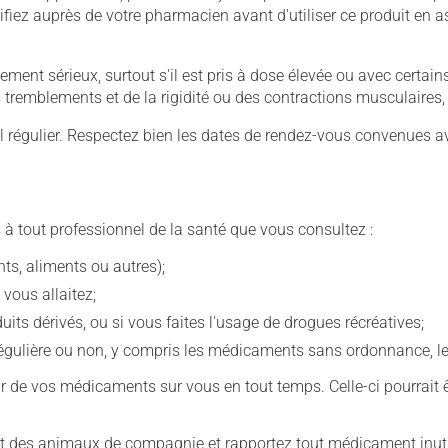
iez auprès de votre pharmacien avant d'utiliser ce produit en 
llement sérieux, surtout s'il est pris à dose élevée ou avec cer
 des tremblements et de la rigidité ou des contractions musculaire
 régulier. Respectez bien les dates de rendez-vous convenues a
 à tout professionnel de la santé que vous consultez :
s, aliments ou autres);
 vous allaitez;
s dérivés, ou si vous faites l'usage de drogues récréatives;
ulière ou non, y compris les médicaments sans ordonnance, les 
our de vos médicaments sur vous en tout temps. Celle-ci pourrait ê
 des animaux de compagnie et rapportez tout médicament inutil