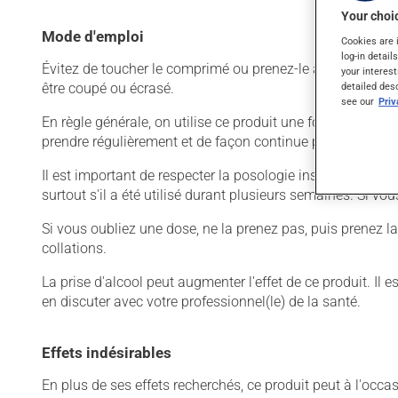
Your choic
Mode d'emploi
Cookies are 
log-in detail
Évitez de toucher le comprimé ou prenez-le avec des mains
your interest
detailed des
être coupé ou écrasé.
see our
Pri
En règle générale, on utilise ce produit une fois par jour.
prendre régulièrement et de façon continue pour mainteni
Il est important de respecter la posologie inscrite sur l'é
surtout s'il a été utilisé durant plusieurs semaines. Si vo
Si vous oubliez une dose, ne la prenez pas, puis prenez l
collations.
La prise d'alcool peut augmenter l'effet de ce produit. I
en discuter avec votre professionnel(le) de la santé.
Effets indésirables
En plus de ses effets recherchés, ce produit peut à l'occa