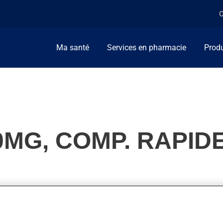
C
Ma santé
Services en pharmacie
Produ
MG, COMP. RAPID
n. On l'emploie aussi pour d'autres indications. Lorsqu'utilisé p
s semaines.