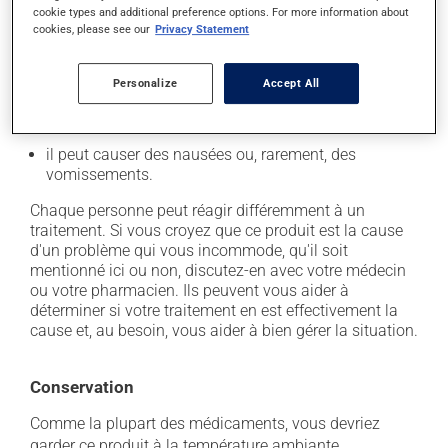
il peut causer de la diarrhée;
cookie types and additional preference options. For more information about
il peut causer des étourdissements - levez-vous
cookies, please see our
Privacy Statement
lentement;
il peut provoquer une rétention de liquide et de
Personalize
Accept All
l'enflure (oedème);
il peut faire augmenter la pression artérielle;
il peut causer des nausées ou, rarement, des
vomissements.
Chaque personne peut réagir différemment à un
traitement. Si vous croyez que ce produit est la cause
d'un problème qui vous incommode, qu'il soit
mentionné ici ou non, discutez-en avec votre médecin
ou votre pharmacien. Ils peuvent vous aider à
déterminer si votre traitement en est effectivement la
cause et, au besoin, vous aider à bien gérer la situation.
Conservation
Comme la plupart des médicaments, vous devriez
garder ce produit à la température ambiante.