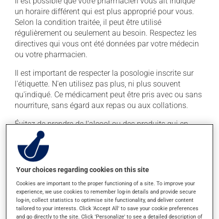
Il est possible que votre pharmacien vous ait indiqué
un horaire différent qui est plus approprié pour vous.
Selon la condition traitée, il peut être utilisé
régulièrement ou seulement au besoin. Respectez les
directives qui vous ont été données par votre médecin
ou votre pharmacien.
Il est important de respecter la posologie inscrite sur
l'étiquette. N'en utilisez pas plus, ni plus souvent
qu'indiqué. Ce médicament peut être pris avec ou sans
nourriture, sans égard aux repas ou aux collations.
Évitez de prendre de l'alcool ou des produits qui en
contiennent pendant que vous utilisez ce médicament.
Effets indésirables
Your choices regarding cookies on this site
En plus de ses effets recherchés, ce produit peut à
Cookies are important to the proper functioning of a site. To improve your
l'occasion entraîner certains effets indésirables (effets
experience, we use cookies to remember log-in details and provide secure
log-in, collect statistics to optimise site functionality, and deliver content
secondaires), notamment :
tailored to your interests. Click 'Accept All' to save your cookie preferences
and go directly to the site. Click 'Personalize' to see a detailed description of