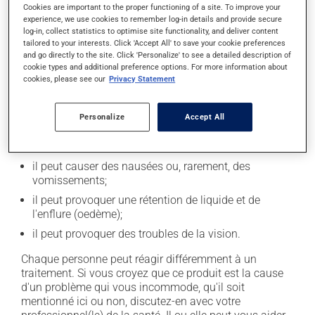
Cookies are important to the proper functioning of a site. To improve your
experience, we use cookies to remember log-in details and provide secure
En plus de ses effets recherchés, ce produit peut à
log-in, collect statistics to optimise site functionality, and deliver content
l'occasion entraîner certains effets indésirables (effets
tailored to your interests. Click 'Accept All' to save your cookie preferences
secondaires), notamment :
and go directly to the site. Click 'Personalize' to see a detailed description of
cookie types and additional preference options. For more information about
il peut causer de la diarrhée;
cookies, please see our
Privacy Statement
il peut causer des étourdissements - levez-vous
lentement et soyez prudent avant de prendre le
Personalize
Accept All
volant;
il peut causer une fatigue inhabituelle;
il peut causer des nausées ou, rarement, des
vomissements;
il peut provoquer une rétention de liquide et de
l'enflure (oedème);
il peut provoquer des troubles de la vision.
Chaque personne peut réagir différemment à un
traitement. Si vous croyez que ce produit est la cause
d'un problème qui vous incommode, qu'il soit
mentionné ici ou non, discutez-en avec votre