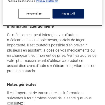
cookies, please see our
Privacy Statement
soleil. Faites détruire de façon sécuritaire toute
quantité qui vous resterait après sa date de
péremption.
Personalize
Accept All
Information additionnelle
Ce médicament peut interagir avec d'autres
médicaments ou suppléments, parfois de façon
importante. Il est toutefois possible d'en prévenir
plusieurs en ajustant la dose de vos médicaments ou
en changeant leur moment de prise. Vérifiez auprès de
votre pharmacien avant d'utiliser ce produit en
association avec d'autres médicaments, vitamines ou
produits naturels.
Notes générales
Il est important de transmettre les informations
suivantes à tout professionnel de la santé que vous
consultez :