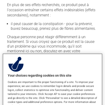
En plus de ses effets recherchés, ce produit peut à
l'occasion entraîner certains effets indésirables (effets
secondaires), notamment :
il peut causer de la constipation - pour la prévenir,
buvez beaucoup, prenez plus de fibres alimentaires.
Chaque personne peut réagir différemment à un
traitement. Si vous croyez que ce produit est la cause
d'un problème qui vous incommode, qu'il soit
mentionné ici ou non, discutez-en avec votre
professionnel(le) de la santé. Il ou elle peut vous aider
à déterminer si votre traitement en est effectivement la
cause et, au besoin, vous aider à bien gérer la situation.
Your choices regarding cookies on this site
Conservation
Cookies are important to the proper functioning of a site. To improve your
experience, we use cookies to remember log-in details and provide secure
Comme la plupart des médicaments, vous devriez
log-in, collect statistics to optimise site functionality, and deliver content
garder ce produit à la température ambiante.
tailored to your interests. Click 'Accept All' to save your cookie preferences
Conservez-le dans un endroit sécuritaire où il ne sera
and go directly to the site. Click 'Personalize' to see a detailed description of
pas exposé à la chaleur, à l'humidité ou à la lumière du
cookie types and additional preference options. For more information about