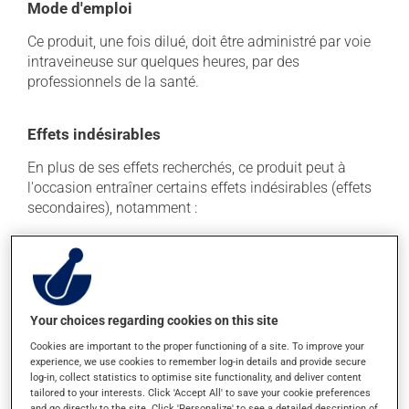
Mode d'emploi
Ce produit, une fois dilué, doit être administré par voie
intraveineuse sur quelques heures, par des
professionnels de la santé.
Effets indésirables
En plus de ses effets recherchés, ce produit peut à
l'occasion entraîner certains effets indésirables (effets
secondaires), notamment :
il peut diminuer l'appétit;
il peut causer des maux de tête;
il peut causer des douleurs osseuses;
il peut causer de la difficulté à respirer;
Your choices regarding cookies on this site
il peut causer une fatigue inhabituelle;
Cookies are important to the proper functioning of a site. To improve your
experience, we use cookies to remember log-in details and provide secure
il peut causer des nausées ou, rarement, des
log-in, collect statistics to optimise site functionality, and deliver content
vomissements.
tailored to your interests. Click 'Accept All' to save your cookie preferences
and go directly to the site. Click 'Personalize' to see a detailed description of