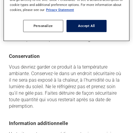
Chaque personne peut réagir différemment à un
cookie types and additional preference options. For more information about
traitement. Si vous croyez que ce produit est la cause
cookies, please see our
Privacy Statement
d'un problème qui vous incommode, qu'il soit
mentionné ici ou non, discutez-en avec votre
Personalize
Accept All
professionnel(le) de la santé. Il ou elle peut vous aider
à déterminer si votre traitement en est effectivement la
cause et, au besoin, vous aider à bien gérer la situation.
Conservation
Vous devriez garder ce produit à la température
ambiante. Conservez-le dans un endroit sécuritaire où
il ne sera pas exposé à la chaleur, à l'humidité ou à la
lumière du soleil. Ne le réfrigérez pas et prenez soin
qu'il ne gèle pas. Faites détruire de façon sécuritaire
toute quantité qui vous resterait après sa date de
péremption.
Information additionnelle