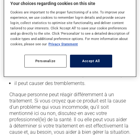
secondaires), notamment :
Your choices regarding cookies on this site
Cookies are important to the proper functioning of a site. To improve your
il peut causer des maux de tête;
experience, we use cookies to remember log-in details and provide secure
il peut causer des étourdissements - levez-vous
log-in, collect statistics to optimise site functionality, and deliver content
tailored to your interests. Click 'Accept All' to save your cookie preferences
lentement et soyez prudent avant de prendre le
and go directly to the site. Click 'Personalize' to see a detailed description of
volant;
cookie types and additional preference options. For more information about
il peut parfois endormir ou empêcher de dormir! -
cookies, please see our
Privacy Statement
soyez prudent avant de savoir comment VOUS
réagissez;
Personalize
Accept All
il peut rendre plus nerveux ou anxieux;
il peut causer des palpitations (coeur qui bat vite);
il peut causer des tremblements.
Chaque personne peut réagir différemment à un
traitement. Si vous croyez que ce produit est la cause
d'un problème qui vous incommode, qu'il soit
mentionné ici ou non, discutez-en avec votre
professionnel(le) de la santé. Il ou elle peut vous aider
à déterminer si votre traitement en est effectivement la
cause et, au besoin, vous aider à bien gérer la situation.