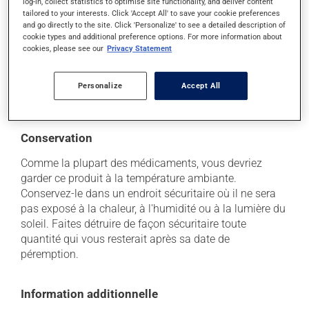
log-in, collect statistics to optimise site functionality, and deliver content
tailored to your interests. Click 'Accept All' to save your cookie preferences
Chaque personne peut réagir différemment à un
and go directly to the site. Click 'Personalize' to see a detailed description of
traitement. Si vous croyez que ce produit est la cause
cookie types and additional preference options. For more information about
d'un problème qui vous incommode, qu'il soit
cookies, please see our
Privacy Statement
mentionné ici ou non, discutez-en avec votre
professionnel(le) de la santé. Il ou elle peut vous aider
à déterminer si votre traitement en est effectivement la
Personalize
Accept All
cause et, au besoin, vous aider à bien gérer la situation.
Conservation
Comme la plupart des médicaments, vous devriez
garder ce produit à la température ambiante.
Conservez-le dans un endroit sécuritaire où il ne sera
pas exposé à la chaleur, à l'humidité ou à la lumière du
soleil. Faites détruire de façon sécuritaire toute
quantité qui vous resterait après sa date de
péremption.
Information additionnelle