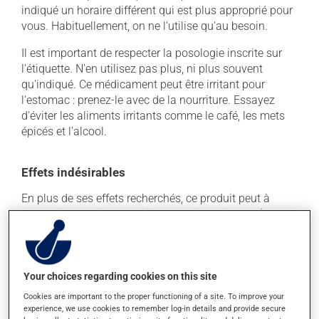
indiqué un horaire différent qui est plus approprié pour
vous. Habituellement, on ne l'utilise qu'au besoin.
Il est important de respecter la posologie inscrite sur
l'étiquette. N'en utilisez pas plus, ni plus souvent
qu'indiqué. Ce médicament peut être irritant pour
l'estomac : prenez-le avec de la nourriture. Essayez
d'éviter les aliments irritants comme le café, les mets
épicés et l'alcool.
Effets indésirables
En plus de ses effets recherchés, ce produit peut à
l'occasion entraîner certains effets indésirables (effets
secondaires), notamment :
il peut donner des problèmes de digestion;
il peut causer des nausées ou, rarement, des
Your choices regarding cookies on this site
vomissements;
Cookies are important to the proper functioning of a site. To improve your
il peut causer des brûlures d'estomac.
experience, we use cookies to remember log-in details and provide secure