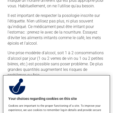
indiqué un horaire différent qui est plus approprié pour
vous. Habituellement, on ne l'utilise qu'au besoin.
Il est important de respecter la posologie inscrite sur
l'étiquette. N'en utilisez pas plus, ni plus souvent
qu'indiqué. Ce médicament peut être irritant pour
l'estomac : prenez-le avec de la nourriture. Essayez
d'éviter les aliments irritants comme le café, les mets
épicés et l'alcool.
Une prise modérée d'alcool, soit 1 à 2 consommations
d'alcool par jour (1 ou 2 verres de vin ou 1 ou 2 petites
bières, etc.) est possible sans poser problème. De plus
grandes quantités augmentent les risques de
problèmes au foie.
Effets indésirables
Ce produit est généralement bien toléré et il est rare
Your choices regarding cookies on this site
que des effets secondaires soient rapportés par ceux
Cookies are important to the proper functioning of a site. To improve your
qui l'utilisent. À l'occasion, des réactions mineures
experience, we use cookies to remember log-in details and provide secure