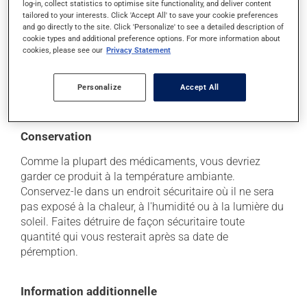
log-in, collect statistics to optimise site functionality, and deliver content
peuvent survenir, mais elles disparaissent d'elles-
tailored to your interests. Click 'Accept All' to save your cookie preferences
mêmes rapidement, sans intervention. Si vous croyez
and go directly to the site. Click 'Personalize' to see a detailed description of
que ce produit est la cause d'un problème qui vous
cookie types and additional preference options. For more information about
incommode, n'hésitez pas à en parler avec vos
cookies, please see our
Privacy Statement
professionnels de la santé. Ils pourront vous aider à
déterminer si votre traitement en est la source et, au
Personalize
Accept All
besoin, vous aider à bien gérer la situation.
Conservation
Comme la plupart des médicaments, vous devriez
garder ce produit à la température ambiante.
Conservez-le dans un endroit sécuritaire où il ne sera
pas exposé à la chaleur, à l'humidité ou à la lumière du
soleil. Faites détruire de façon sécuritaire toute
quantité qui vous resterait après sa date de
péremption.
Information additionnelle