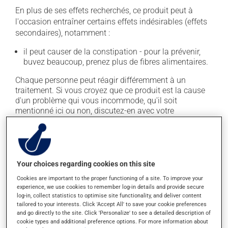
En plus de ses effets recherchés, ce produit peut à
l'occasion entraîner certains effets indésirables (effets
secondaires), notamment :
il peut causer de la constipation - pour la prévenir,
buvez beaucoup, prenez plus de fibres alimentaires.
Chaque personne peut réagir différemment à un
traitement. Si vous croyez que ce produit est la cause
d'un problème qui vous incommode, qu'il soit
mentionné ici ou non, discutez-en avec votre
professionnel(le) de la santé. Il ou elle peut vous aider
à déterminer si votre traitement en est effectivement la
cause et, au besoin, vous aider à bien gérer la situation.
Your choices regarding cookies on this site
Conservation
Cookies are important to the proper functioning of a site. To improve your
experience, we use cookies to remember log-in details and provide secure
Comme la plupart des médicaments, vous devriez
log-in, collect statistics to optimise site functionality, and deliver content
garder ce produit à la température ambiante.
tailored to your interests. Click 'Accept All' to save your cookie preferences
Conservez-le dans un endroit sécuritaire où il ne sera
and go directly to the site. Click 'Personalize' to see a detailed description of
pas exposé à la chaleur, à l'humidité ou à la lumière du
cookie types and additional preference options. For more information about