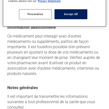
cookies, please see our
Privacy Statement
soleil. Faites détruire de façon sécuritaire toute
quantité qui vous resterait après sa date de
péremption.
Personalize
Accept All
Information additionnelle
Ce médicament peut interagir avec d'autres
médicaments ou suppléments, parfois de façon
importante. Il est toutefois possible d'en prévenir
plusieurs en ajustant la dose de vos médicaments ou
en changeant leur moment de prise. Vérifiez auprès de
votre pharmacien avant d'utiliser ce produit en
association avec d'autres médicaments, vitamines ou
produits naturels.
Notes générales
Il est important de transmettre les informations
suivantes à tout professionnel de la santé que vous
consultez :