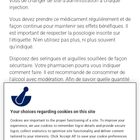
vous de changer de site d'administration à chaque
injection.
Vous devez prendre ce médicament régulièrement et de
façon continue pour maintenir ses effets bénéfiques. Il
est important de respecter la posologie inscrite sur
l'étiquette. N'en utilisez pas plus, ni plus souvent
qu'indiqué.
Disposez des seringues et aiguilles souillées de façon
sécuritaire. Votre pharmacien pourra vous indiquer
comment faire. Il est recommandé de consommer de
l'alcool avec modération. Afin de savoir quelle quantité
d'alcool vous est permise, veuillez en discuter avec
votre pharmacien ou votre médecin.
Effets indésirables
Your choices regarding cookies on this site
Cookies are important to the proper functioning of a site. To improve your
En plus de ses effets recherchés, ce produit peut à
experience, we use cookies to remember log-in details and provide secure
l'occasion entraîner certains effets indésirables (effets
log-in, collect statistics to optimise site functionality, and deliver content
secondaires), notamment :
tailored to your interests. Click 'Accept All' to save your cookie preferences