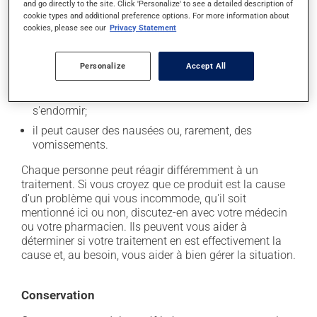
and go directly to the site. Click 'Personalize' to see a detailed description of
cookie types and additional preference options. For more information about
il peut causer des maux de tête;
cookies, please see our
Privacy Statement
il peut causer une fatigue inhabituelle;
il peut causer des douleurs musculaires;
Personalize
Accept All
il peut provoquer de la fièvre;
il peut entraîner de l'insomnie ou de la difficulté à
s'endormir;
il peut causer des nausées ou, rarement, des
vomissements.
Chaque personne peut réagir différemment à un
traitement. Si vous croyez que ce produit est la cause
d'un problème qui vous incommode, qu'il soit
mentionné ici ou non, discutez-en avec votre médecin
ou votre pharmacien. Ils peuvent vous aider à
déterminer si votre traitement en est effectivement la
cause et, au besoin, vous aider à bien gérer la situation.
Conservation