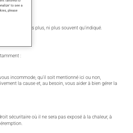
ent tailored to
onalize' to see a
kies, please
 N'en utilisez pas plus, ni plus souvent qu'indiqué.
notamment :
vous incommode, qu'il soit mentionné ici ou non,
tivement la cause et, au besoin, vous aider à bien gérer la
t sécuritaire où il ne sera pas exposé à la chaleur, à
 péremption.