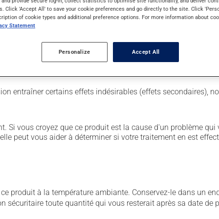
s and provide secure log-in, collect statistics to optimise site functionality, and deliver cont
s. Click 'Accept All' to save your cookie preferences and go directly to the site. Click 'Pers
cription of cookie types and additional preference options. For more information about coo
vacy Statement
 est important de respecter la posologie inscrite sur l'étiquette.
Personalize
Accept All
sion entraîner certains effets indésirables (effets secondaires), 
. Si vous croyez que ce produit est la cause d'un problème qui 
 elle peut vous aider à déterminer si votre traitement en est effec
 produit à la température ambiante. Conservez-le dans un endroi
çon sécuritaire toute quantité qui vous resterait après sa date de