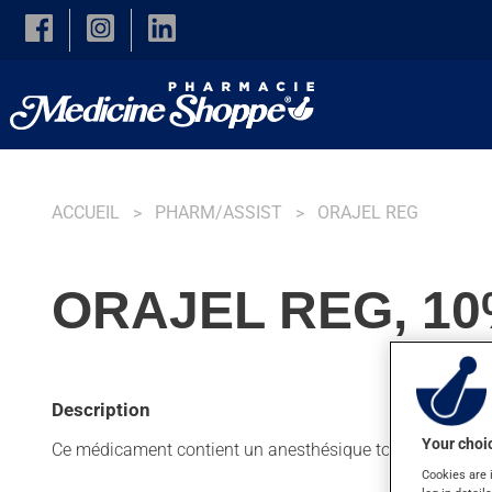
Skip to main content
ACCUEIL
PHARM/ASSIST
ORAJEL REG
ORAJEL REG, 1
Description
Your choic
Ce médicament contient un anesthésique topique. Habituel
Cookies are 