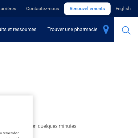
arrières
Contactez-nous
Renouvellements
English
its et ressources
Trouver une pharmacie
ntir son action en quelques minutes.
s to remember