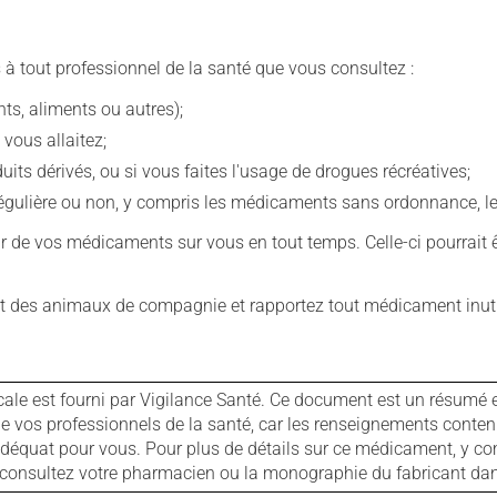
 à tout professionnel de la santé que vous consultez :
s, aliments ou autres);
 vous allaitez;
s dérivés, ou si vous faites l'usage de drogues récréatives;
ulière ou non, y compris les médicaments sans ordonnance, les 
our de vos médicaments sur vous en tout temps. Celle-ci pourrait ê
 des animaux de compagnie et rapportez tout médicament inutil
cale est fourni par Vigilance Santé. Ce document est un résumé 
ls de vos professionnels de la santé, car les renseignements con
 adéquat pour vous. Pour plus de détails sur ce médicament, y co
s, consultez votre pharmacien ou la monographie du fabricant d