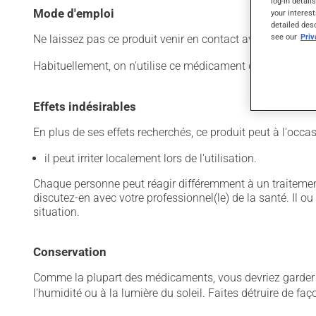
log-in detail
Mode d'emploi
your interest
detailed des
see our
Pri
Ne laissez pas ce produit venir en contact avec vos yeux.
Habituellement, on n'utilise ce médicament qu'au besoin. Il
Effets indésirables
En plus de ses effets recherchés, ce produit peut à l'occa
il peut irriter localement lors de l'utilisation.
Chaque personne peut réagir différemment à un traitement
discutez-en avec votre professionnel(le) de la santé. Il ou
situation.
Conservation
Comme la plupart des médicaments, vous devriez garder ce
l'humidité ou à la lumière du soleil. Faites détruire de fa