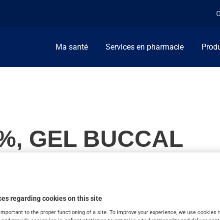
C
Ma santé
Services en pharmacie
Produ
0%, GEL BUCCAL
es regarding cookies on this site
lement, on l'utilise pour la douleur dans la bouche. On peut se
important to the proper functioning of a site. To improve your experience, we use cookie