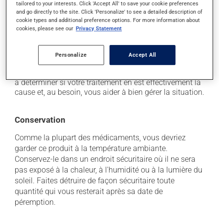
il peut entraîner une sensation de malaise;
tailored to your interests. Click 'Accept All' to save your cookie preferences
and go directly to the site. Click 'Personalize' to see a detailed description of
il peut causer des nausées et des vomissements.
cookie types and additional preference options. For more information about
cookies, please see our
Privacy Statement
Chaque personne peut réagir différemment à un
traitement. Si vous croyez que ce produit est la cause
d'un problème qui vous incommode, qu'il soit
Personalize
Accept All
mentionné ici ou non, discutez-en avec votre
professionnel(le) de la santé. Il ou elle peut vous aider
à déterminer si votre traitement en est effectivement la
cause et, au besoin, vous aider à bien gérer la situation.
Conservation
Comme la plupart des médicaments, vous devriez
garder ce produit à la température ambiante.
Conservez-le dans un endroit sécuritaire où il ne sera
pas exposé à la chaleur, à l'humidité ou à la lumière du
soleil. Faites détruire de façon sécuritaire toute
quantité qui vous resterait après sa date de
péremption.