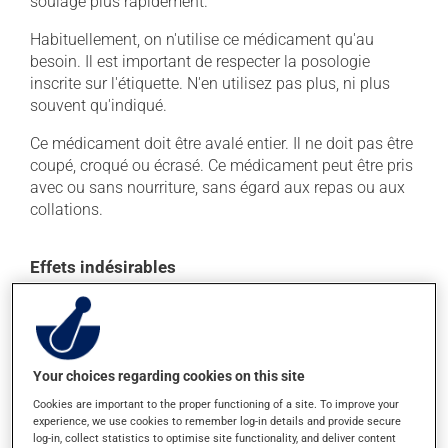
soulagé plus rapidement.
Habituellement, on n'utilise ce médicament qu'au
besoin. Il est important de respecter la posologie
inscrite sur l'étiquette. N'en utilisez pas plus, ni plus
souvent qu'indiqué.
Ce médicament doit être avalé entier. Il ne doit pas être
coupé, croqué ou écrasé. Ce médicament peut être pris
avec ou sans nourriture, sans égard aux repas ou aux
collations.
Effets indésirables
En plus de ses effets recherchés, ce produit peut à
l'occasion entraîner certains effets indésirables (effets
secondaires), notamment :
Your choices regarding cookies on this site
il peut causer des étourdissements ou vous endormir
- levez-vous lentement et soyez prudent avant de
Cookies are important to the proper functioning of a site. To improve your
experience, we use cookies to remember log-in details and provide secure
prendre le volant;
log-in, collect statistics to optimise site functionality, and deliver content