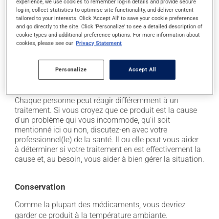
experience, we use cookies to remember log-in details and provide secure
log-in, collect statistics to optimise site functionality, and deliver content
il peut provoquer de la fièvre;
tailored to your interests. Click 'Accept All' to save your cookie preferences
il peut causer des nausées et des vomissements;
and go directly to the site. Click 'Personalize' to see a detailed description of
cookie types and additional preference options. For more information about
il peut rendre votre peau plus sensible aux rayons UV
cookies, please see our
Privacy Statement
(p. ex. soleil, cabine de bronzage) - évitez le plus
possible de vous exposer aux rayons UV et protégez-
vous lorsque vous vous exposez au soleil;
Personalize
Accept All
il peut provoquer des troubles de la vision.
Chaque personne peut réagir différemment à un
traitement. Si vous croyez que ce produit est la cause
d'un problème qui vous incommode, qu'il soit
mentionné ici ou non, discutez-en avec votre
professionnel(le) de la santé. Il ou elle peut vous aider
à déterminer si votre traitement en est effectivement la
cause et, au besoin, vous aider à bien gérer la situation.
Conservation
Comme la plupart des médicaments, vous devriez
garder ce produit à la température ambiante.