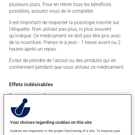
plusieurs jours. Pour en retirer tous les bénéfices
possibles, assurez-vous de le compléter.
Il est important de respecter la posologie inscrite sur
l'étiquette. N'en utilisez pas plus, ni plus souvent
qu'indiqué. Ce médicament ne doit pas être pris avec
de la nourriture. Prenez-le à jeun - 1 heure avant ou 2
heures après un repas.
Évitez de prendre de l'alcool ou des produits qui en
contiennent pendant que vous utilisez ce médicament.
Effets indésirables
En plus de ses effets recherchés, ce produit peut à
l'occasion entraîner certains effets indésirables (effets
secondaires), notamment :
il peut causer des maux de tête;
Your choices regarding cookies on this site
il peut faire apparaître des boutons et de la rougeur
Cookies are important to the proper functioning of a site. To improve your
sur la peau;