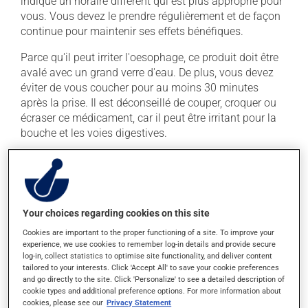
indiqué un horaire différent qui est plus approprié pour
vous. Vous devez le prendre régulièrement et de façon
continue pour maintenir ses effets bénéfiques.
Parce qu'il peut irriter l'oesophage, ce produit doit être
avalé avec un grand verre d'eau. De plus, vous devez
éviter de vous coucher pour au moins 30 minutes
après la prise. Il est déconseillé de couper, croquer ou
écraser ce médicament, car il peut être irritant pour la
bouche et les voies digestives.
Il est important de respecter la posologie inscrite sur
l'étiquette. N'en utilisez pas plus, ni plus souvent
qu'indiqué. Ce médicament doit être pris à jeun le
matin, au moins 30 minutes avant toute nourriture. Il
Your choices regarding cookies on this site
doit être pris seulement avec de l'eau, même le jus
Cookies are important to the proper functioning of a site. To improve your
d'orange et le café peuvent diminuer son absorption.
experience, we use cookies to remember log-in details and provide secure
log-in, collect statistics to optimise site functionality, and deliver content
Pour assurer son efficacité, ne le prenez pas en même
tailored to your interests. Click 'Accept All' to save your cookie preferences
temps que du lait, un antiacide ou un supplément de
and go directly to the site. Click 'Personalize' to see a detailed description of
minéraux (calcium, fer, magnésium ou zinc). Attendez
cookie types and additional preference options. For more information about
cookies, please see our
Privacy Statement
au moins 30 minutes après la prise du médicament.