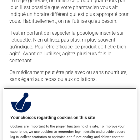
En règle générale, on utilise ce produit quatre fois par
jour. Il est possible que votre pharmacien vous ait
indiqué un horaire différent qui est plus approprié pour
vous. Habituellement, on ne l'utilise qu'au besoin.
Il est important de respecter la posologie inscrite sur
l'étiquette. N'en utilisez pas plus, ni plus souvent
qu'indiqué. Pour être efficace, ce produit doit être bien
agité. Avant de l'utiliser, agitez plusieurs fois le
contenant.
Ce médicament peut être pris avec ou sans nourriture,
sans égard aux repas ou aux collations.
Effets indésirables
En plus de ses effets recherchés, ce produit peut à
l'occasion entraîner certains effets indésirables (effets
Your choices regarding cookies on this site
secondaires), notamment :
Cookies are important to the proper functioning of a site. To improve your
experience, we use cookies to remember log-in details and provide secure
il agit sur l'intestin et peut causer de la diarrhée ou
log-in, collect statistics to optimise site functionality, and deliver content