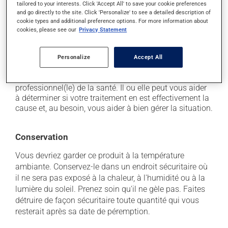
de la constipation, selon la sensibilité de chacun;
tailored to your interests. Click 'Accept All' to save your cookie preferences
and go directly to the site. Click 'Personalize' to see a detailed description of
il peut causer des nausées et des vomissements;
cookie types and additional preference options. For more information about
il peut donner une couleur blanche aux selles.
cookies, please see our
Privacy Statement
Chaque personne peut réagir différemment à un
traitement. Si vous croyez que ce produit est la cause
Personalize
Accept All
d'un problème qui vous incommode, qu'il soit
mentionné ici ou non, discutez-en avec votre
professionnel(le) de la santé. Il ou elle peut vous aider
à déterminer si votre traitement en est effectivement la
cause et, au besoin, vous aider à bien gérer la situation.
Conservation
Vous devriez garder ce produit à la température
ambiante. Conservez-le dans un endroit sécuritaire où
il ne sera pas exposé à la chaleur, à l'humidité ou à la
lumière du soleil. Prenez soin qu'il ne gèle pas. Faites
détruire de façon sécuritaire toute quantité qui vous
resterait après sa date de péremption.