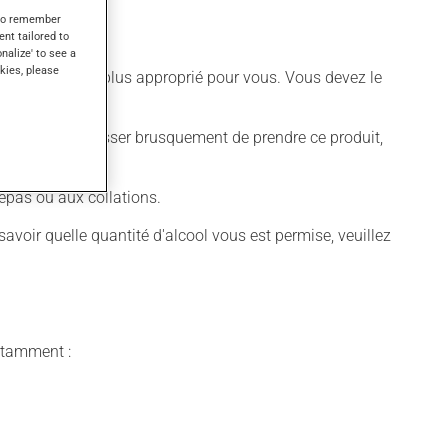
s to remember
ent tailored to
onalize' to see a
kies, please
différent qui est plus approprié pour vous. Vous devez le
t déconseillé de cesser brusquement de prendre ce produit,
epas ou aux collations.
voir quelle quantité d'alcool vous est permise, veuillez
notamment :