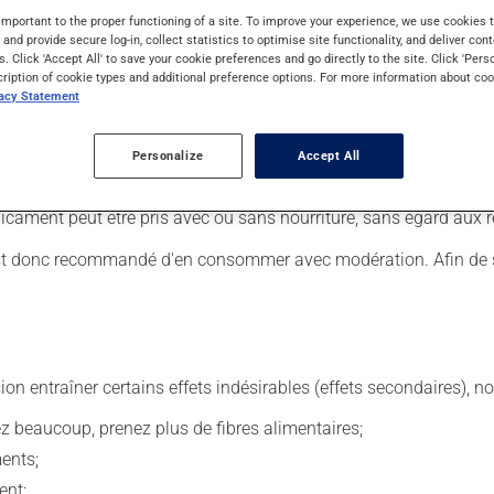
important to the proper functioning of a site. To improve your experience, we use cookie
s and provide secure log-in, collect statistics to optimise site functionality, and deliver cont
s. Click 'Accept All' to save your cookie preferences and go directly to the site. Click 'Pers
cription of cookie types and additional preference options. For more information about coo
 Il est possible que votre pharmacien vous ait indiqué un horaire 
vacy Statement
r ses effets bénéfiques.
tiquette. N'en utilisez pas plus, ni plus souvent qu'indiqué. Il es
Personalize
Accept All
us voulez cesser de l'utiliser, discutez-en avec votre pharmacien.
cament peut être pris avec ou sans nourriture, sans égard aux r
l est donc recommandé d'en consommer avec modération. Afin de sa
sion entraîner certains effets indésirables (effets secondaires), 
vez beaucoup, prenez plus de fibres alimentaires;
ents;
ent;