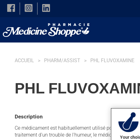
Skip to main content
ACCUEIL
PHARM/ASSIST
PHL FLUVOXAMINE
PHL FLUVOXAMI
Description
Ce médicament est habituellement utilisé pour la dépressi
traitement d'un trouble de l'humeur, le médicament ne pr
Your choic