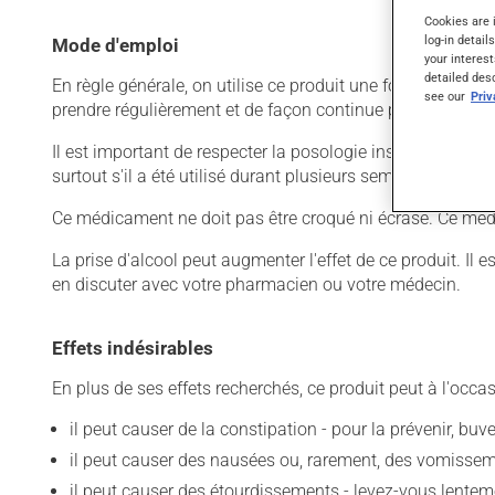
Cookies are 
log-in detail
Mode d'emploi
your interest
detailed des
En règle générale, on utilise ce produit une fois par jour.
see our
Pri
prendre régulièrement et de façon continue pour mainteni
Il est important de respecter la posologie inscrite sur l'é
surtout s'il a été utilisé durant plusieurs semaines. Si vo
Ce médicament ne doit pas être croqué ni écrasé. Ce médi
La prise d'alcool peut augmenter l'effet de ce produit. I
en discuter avec votre pharmacien ou votre médecin.
Effets indésirables
En plus de ses effets recherchés, ce produit peut à l'occa
il peut causer de la constipation - pour la prévenir, bu
il peut causer des nausées ou, rarement, des vomissem
il peut causer des étourdissements - levez-vous lentem