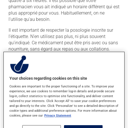
quatre à six heures. Il est possible que votre
pharmacien vous ait indiqué un horaire différent qui est
plus approprié pour vous. Habituellement, on ne
l'utilise qu'au besoin.
Il est important de respecter la posologie inscrite sur
l'étiquette. N'en utilisez pas plus, ni plus souvent
qu'indiqué. Ce médicament peut être pris avec ou sans
nourriture, sans égard aux repas ou aux collations.
Effets indésirables
Ce produit est généralement bien toléré et il est rare
Your choices regarding cookies on this site
que des effets secondaires soient rapportés par ceux
Cookies are important to the proper functioning of a site. To improve your
qui l'utilisent. À l'occasion, des réactions mineures
experience, we use cookies to remember log-in details and provide secure
peuvent survenir, mais elles disparaissent d'elles-
log-in, collect statistics to optimise site functionality, and deliver content
mêmes rapidement, sans intervention. Si vous croyez
tailored to your interests. Click 'Accept All' to save your cookie preferences
and go directly to the site. Click 'Personalize' to see a detailed description of
que ce produit est la cause d'un problème qui vous
cookie types and additional preference options. For more information about
incommode, n'hésitez pas à en parler avec vos
cookies, please see our
Privacy Statement
professionnels de la santé. Ils pourront vous aider à
déterminer si votre traitement en est la source et, au