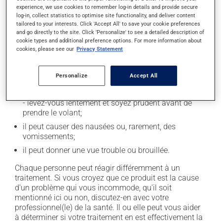
experience, we use cookies to remember log-in details and provide secure
En plus de ses effets recherchés, ce produit peut à
log-in, collect statistics to optimise site functionality, and deliver content
tailored to your interests. Click 'Accept All' to save your cookie preferences
l'occasion entraîner certains effets indésirables (effets
and go directly to the site. Click 'Personalize' to see a detailed description of
secondaires), notamment :
cookie types and additional preference options. For more information about
cookies, please see our
Privacy Statement
il peut causer des maux de tête;
il peut provoquer des éruptions cutanées, parfois
Personalize
Accept All
sévères - contactez votre médecin si cela se produit;
il peut causer des étourdissements ou vous endormir
- levez-vous lentement et soyez prudent avant de
prendre le volant;
il peut causer des nausées ou, rarement, des
vomissements;
il peut donner une vue trouble ou brouillée.
Chaque personne peut réagir différemment à un
traitement. Si vous croyez que ce produit est la cause
d'un problème qui vous incommode, qu'il soit
mentionné ici ou non, discutez-en avec votre
professionnel(le) de la santé. Il ou elle peut vous aider
à déterminer si votre traitement en est effectivement la