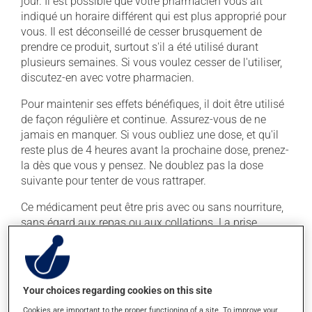
jour. Il est possible que votre pharmacien vous ait
indiqué un horaire différent qui est plus approprié pour
vous. Il est déconseillé de cesser brusquement de
prendre ce produit, surtout s'il a été utilisé durant
plusieurs semaines. Si vous voulez cesser de l'utiliser,
discutez-en avec votre pharmacien.
Pour maintenir ses effets bénéfiques, il doit être utilisé
de façon régulière et continue. Assurez-vous de ne
jamais en manquer. Si vous oubliez une dose, et qu'il
reste plus de 4 heures avant la prochaine dose, prenez-
la dès que vous y pensez. Ne doublez pas la dose
suivante pour tenter de vous rattraper.
Ce médicament peut être pris avec ou sans nourriture,
sans égard aux repas ou aux collations. La prise
d'alcool peut augmenter l'effet du médicament. Limitez
la consommation d'alcool à une prise occasionnelle de
petites quantités.
Your choices regarding cookies on this site
Effets indésirables
Cookies are important to the proper functioning of a site. To improve your