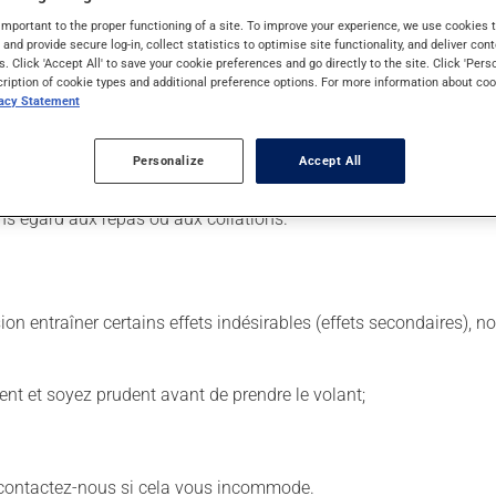
important to the proper functioning of a site. To improve your experience, we use cookie
s and provide secure log-in, collect statistics to optimise site functionality, and deliver cont
s. Click 'Accept All' to save your cookie preferences and go directly to the site. Click 'Pers
cription of cookie types and additional preference options. For more information about coo
 Il est possible que votre pharmacien vous ait indiqué un horaire 
vacy Statement
 même moment de la journée.
 de façon régulière et continue. Assurez-vous de ne jamais en man
Personalize
Accept All
 suivante, laissez simplement tomber la dose oubliée. Ne doublez
ns égard aux repas ou aux collations.
sion entraîner certains effets indésirables (effets secondaires), 
ent et soyez prudent avant de prendre le volant;
- contactez-nous si cela vous incommode.