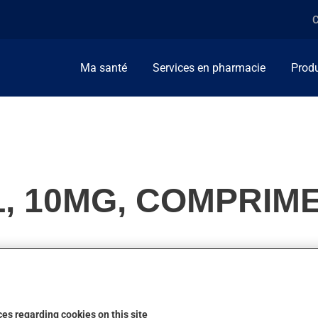
C
Ma santé
Services en pharmacie
Produ
, 10MG, COMPRIM
nsion artérielle. On l'emploie aussi pour faciliter le travail du c
pas son action.
es regarding cookies on this site