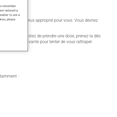
s to remember
ent tailored to
onalize' to see a
kies, please
différent qui est plus approprié pour vous. Vous devriez
quer. Si vous oubliez de prendre une dose, prenez-la dès
 pas la dose suivante pour tenter de vous rattraper.
notamment :