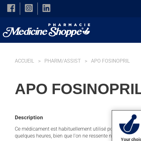
Skip to main content
ACCUEIL
PHARM/ASSIST
APO FOSINOPRIL
APO FOSINOPRIL
Description
Ce médicament est habituellement utilisé pour diminuer la te
quelques heures, bien que l'on ne ressente normalement 
Your choic