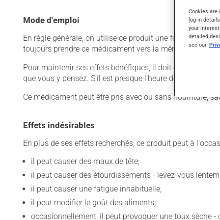
Cookies are 
Mode d'emploi
log-in detail
your interest
detailed des
En règle générale, on utilise ce produit une fois par jour.
see our
Pri
toujours prendre ce médicament vers la même heure, au
Pour maintenir ses effets bénéfiques, il doit être utilisé
que vous y pensez. S'il est presque l'heure de votre dose
Ce médicament peut être pris avec ou sans nourriture, sa
Effets indésirables
En plus de ses effets recherchés, ce produit peut à l'occa
il peut causer des maux de tête;
il peut causer des étourdissements - levez-vous lentem
il peut causer une fatigue inhabituelle;
il peut modifier le goût des aliments;
occasionnellement, il peut provoquer une toux sèche 