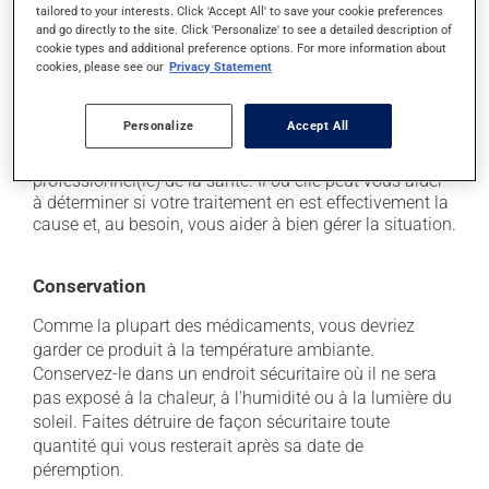
tailored to your interests. Click 'Accept All' to save your cookie preferences
il peut causer des brûlures d'estomac;
and go directly to the site. Click 'Personalize' to see a detailed description of
cookie types and additional preference options. For more information about
il peut entraîner la formation d'ulcères de l'estomac.
cookies, please see our
Privacy Statement
Chaque personne peut réagir différemment à un
traitement. Si vous croyez que ce produit est la cause
Personalize
Accept All
d'un problème qui vous incommode, qu'il soit
mentionné ici ou non, discutez-en avec votre
professionnel(le) de la santé. Il ou elle peut vous aider
à déterminer si votre traitement en est effectivement la
cause et, au besoin, vous aider à bien gérer la situation.
Conservation
Comme la plupart des médicaments, vous devriez
garder ce produit à la température ambiante.
Conservez-le dans un endroit sécuritaire où il ne sera
pas exposé à la chaleur, à l'humidité ou à la lumière du
soleil. Faites détruire de façon sécuritaire toute
quantité qui vous resterait après sa date de
péremption.