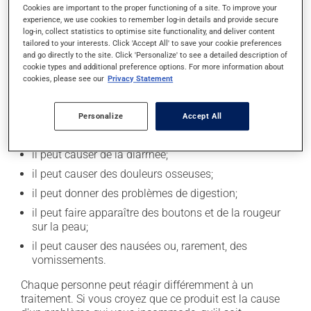
Cookies are important to the proper functioning of a site. To improve your
après la prise du médicament.
experience, we use cookies to remember log-in details and provide secure
log-in, collect statistics to optimise site functionality, and deliver content
tailored to your interests. Click 'Accept All' to save your cookie preferences
Effets indésirables
and go directly to the site. Click 'Personalize' to see a detailed description of
cookie types and additional preference options. For more information about
En plus de ses effets recherchés, ce produit peut à
cookies, please see our
Privacy Statement
l'occasion entraîner certains effets indésirables (effets
secondaires), notamment :
Personalize
Accept All
il peut causer des maux de tête;
il peut causer de la diarrhée;
il peut causer des douleurs osseuses;
il peut donner des problèmes de digestion;
il peut faire apparaître des boutons et de la rougeur
sur la peau;
il peut causer des nausées ou, rarement, des
vomissements.
Chaque personne peut réagir différemment à un
traitement. Si vous croyez que ce produit est la cause