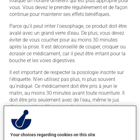
indiqué un horaire différent qui est plus approprié pour
vous. Vous devez le prendre régulièrement et de façon
continue pour maintenir ses effets bénéfiques.
Parce qu'il peut irriter l'oesophage, ce produit doit être
avalé avec un grand verre d'eau. De plus, vous devez
éviter de vous coucher pour au moins 30 minutes
après la prise. Il est déconseillé de couper, croquer ou
écraser ce médicament, car il peut être irritant pour la
bouche et les voies digestives.
Il est important de respecter la posologie inscrite sur
l'étiquette. N'en utilisez pas plus, ni plus souvent
qu'indiqué. Ce médicament doit être pris à jeun le
matin, au moins 30 minutes avant toute nourriture. Il
doit être pris seulement avec de l'eau, même le jus
d'orange et le café peuvent diminuer son absorption.
Pour assurer son efficacité, ne le prenez pas en même
temps que du lait ou des produits laitiers, un antiacide
ou un supplément de minéraux (calcium, fer,
Your choices regarding cookies on this site
magnésium ou zinc). Attendez au moins 30 minutes