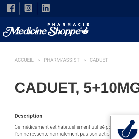
Skip to main content
ACCUEIL
PHARM/ASSIST
CADUET
CADUET, 5+10M
Description
Ce médicament est habituellement utilisé pour diminuer la 
l'on ne ressente normalement pas son action.