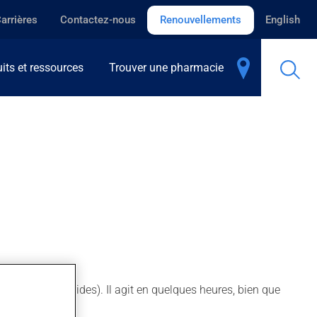
arrières
Contactez-nous
Renouvellements
English
its et ressources
Trouver une pharmacie
érol / triglycérides). Il agit en quelques heures, bien que