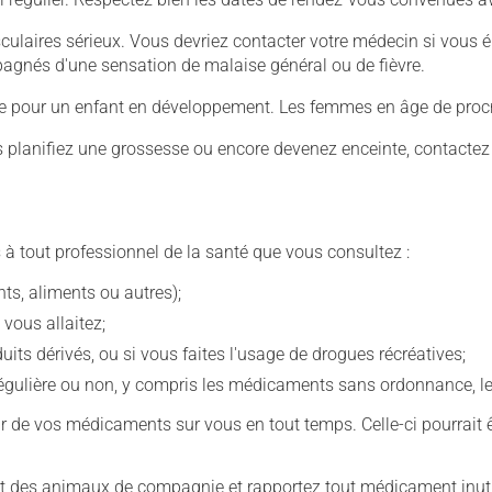
culaires sérieux. Vous devriez contacter votre médecin si vous 
mpagnés d'une sensation de malaise général ou de fièvre.
ive pour un enfant en développement. Les femmes en âge de procré
us planifiez une grossesse ou encore devenez enceinte, contactez
 à tout professionnel de la santé que vous consultez :
s, aliments ou autres);
 vous allaitez;
s dérivés, ou si vous faites l'usage de drogues récréatives;
ulière ou non, y compris les médicaments sans ordonnance, les 
our de vos médicaments sur vous en tout temps. Celle-ci pourrait ê
 des animaux de compagnie et rapportez tout médicament inutil