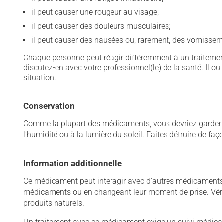
il peut causer une rougeur au visage;
il peut causer des douleurs musculaires;
il peut causer des nausées ou, rarement, des vomissem
Chaque personne peut réagir différemment à un traitement
discutez-en avec votre professionnel(le) de la santé. Il ou
situation.
Conservation
Comme la plupart des médicaments, vous devriez garder ce
l'humidité ou à la lumière du soleil. Faites détruire de fa
Information additionnelle
Ce médicament peut interagir avec d'autres médicaments o
médicaments ou en changeant leur moment de prise. Vérif
produits naturels.
Un traitement avec ce médicament exige un suivi médical