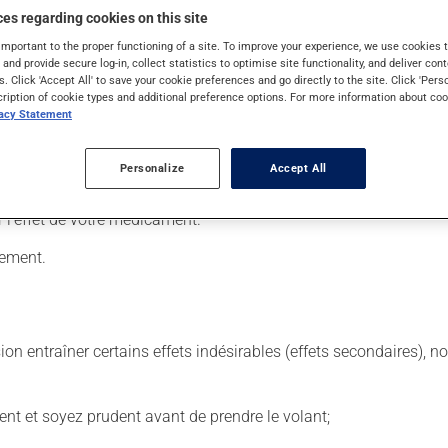
es regarding cookies on this site
important to the proper functioning of a site. To improve your experience, we use cookie
s and provide secure log-in, collect statistics to optimise site functionality, and deliver cont
 Il est possible que votre pharmacien vous ait indiqué un horaire di
s. Click 'Accept All' to save your cookie preferences and go directly to the site. Click 'Pers
cription of cookie types and additional preference options. For more information about coo
a été utilisé durant plusieurs semaines. Si vous voulez cesser de 
vacy Statement
 de façon régulière et continue. Assurez-vous de ne jamais en man
 suivante, laissez simplement tomber la dose oubliée. Ne doublez
Personalize
Accept All
ans égard aux repas ou aux collations. Évitez de prendre du p
l'effet de votre médicament.
tement.
sion entraîner certains effets indésirables (effets secondaires), 
ent et soyez prudent avant de prendre le volant;