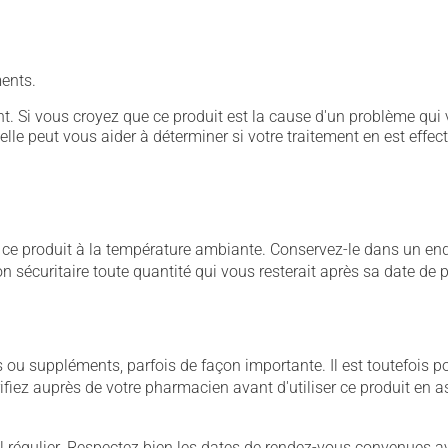
ents.
. Si vous croyez que ce produit est la cause d'un problème qui 
 elle peut vous aider à déterminer si votre traitement en est effec
 produit à la température ambiante. Conservez-le dans un endroi
çon sécuritaire toute quantité qui vous resterait après sa date de
u suppléments, parfois de façon importante. Il est toutefois pos
iez auprès de votre pharmacien avant d'utiliser ce produit en 
 régulier. Respectez bien les dates de rendez-vous convenues a