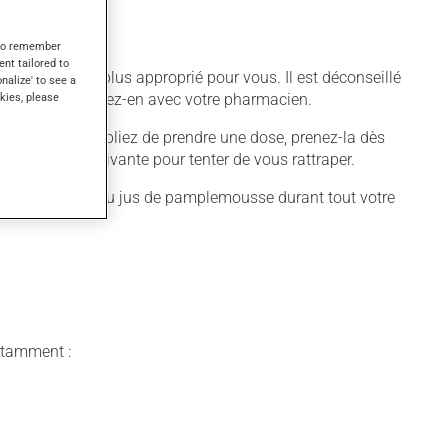
s to remember
ent tailored to
fférent qui est plus approprié pour vous. Il est déconseillé
onalize' to see a
kies, please
l'utiliser, discutez-en avec votre pharmacien.
quer. Si vous oubliez de prendre une dose, prenez-la dès
 pas la dose suivante pour tenter de vous rattraper.
amplemousse ou du jus de pamplemousse durant tout votre
notamment :