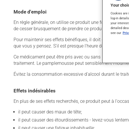
Your choic
Mode d'emploi
Cookies are 
log-in detail
En règle générale, on utilise ce produit une fois par jour.
your interest
detailed des
de cesser brusquement de prendre ce produit, surtout s'il 
see our
Pri
Pour maintenir ses effets bénéfiques, il doit être utilisé
que vous y pensez. S'il est presque l'heure de votre dose
Ce médicament peut être pris avec ou sans nourriture, s
traitement. Le pamplemousse peut sensiblement modifier 
Évitez la consommation excessive d'alcool durant le trai
Effets indésirables
En plus de ses effets recherchés, ce produit peut à l'occa
il peut causer des maux de tête;
il peut causer des étourdissements - levez-vous lentem
il peut causer une fatigue inhabituelle;