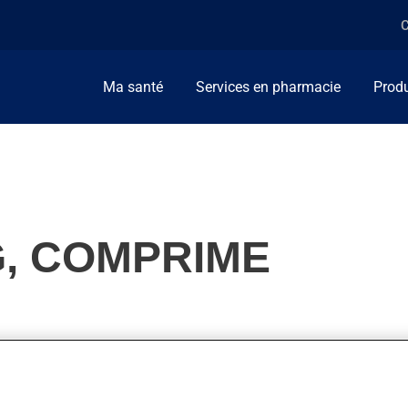
C
Ma santé
Services en pharmacie
Produ
G, COMPRIME
tension artérielle et pour diminuer les gras dans le sang (cholest