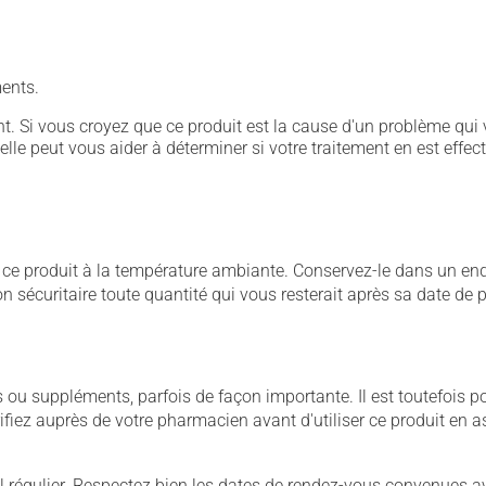
ents.
. Si vous croyez que ce produit est la cause d'un problème qui 
 elle peut vous aider à déterminer si votre traitement en est effec
 produit à la température ambiante. Conservez-le dans un endroi
çon sécuritaire toute quantité qui vous resterait après sa date de
u suppléments, parfois de façon importante. Il est toutefois pos
iez auprès de votre pharmacien avant d'utiliser ce produit en 
 régulier. Respectez bien les dates de rendez-vous convenues a