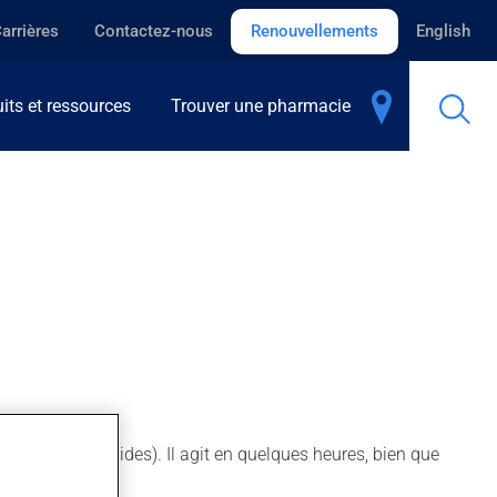
arrières
Contactez-nous
Renouvellements
English
its et ressources
Trouver une pharmacie
érol / triglycérides). Il agit en quelques heures, bien que