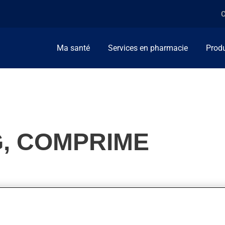
C
Ma santé
Services en pharmacie
Produ
G, COMPRIME
tension artérielle et pour diminuer les gras dans le sang (cholest