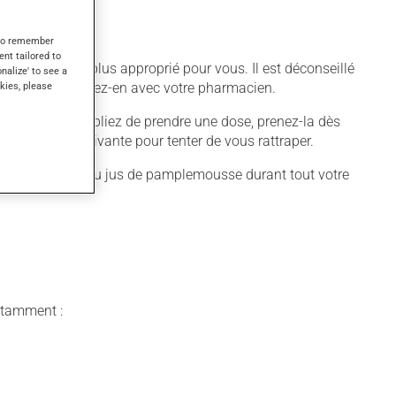
s to remember
ent tailored to
fférent qui est plus approprié pour vous. Il est déconseillé
onalize' to see a
kies, please
l'utiliser, discutez-en avec votre pharmacien.
quer. Si vous oubliez de prendre une dose, prenez-la dès
 pas la dose suivante pour tenter de vous rattraper.
amplemousse ou du jus de pamplemousse durant tout votre
notamment :