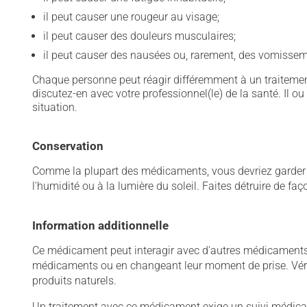
il peut causer une rougeur au visage;
il peut causer des douleurs musculaires;
il peut causer des nausées ou, rarement, des vomissem
Chaque personne peut réagir différemment à un traitement
discutez-en avec votre professionnel(le) de la santé. Il ou
situation.
Conservation
Comme la plupart des médicaments, vous devriez garder ce
l'humidité ou à la lumière du soleil. Faites détruire de fa
Information additionnelle
Ce médicament peut interagir avec d'autres médicaments o
médicaments ou en changeant leur moment de prise. Vérif
produits naturels.
Un traitement avec ce médicament exige un suivi médical