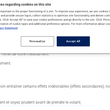
es regarding cookies on this site
important to the proper functioning of a site. To improve your experience, we use cookie
s and provide secure log-in, collect statistics to optimise site functionality, and deliver cont
 Il est possible que votre pharmacien vous ait indiqué un horaire di
s. Click 'Accept All' to save your cookie preferences and go directly to the site. Click 'Pers
cription of cookie types and additional preference options. For more information about coo
a été utilisé durant plusieurs semaines. Si vous voulez cesser de 
vacy Statement
 de façon régulière et continue. Assurez-vous de ne jamais en man
 suivante, laissez simplement tomber la dose oubliée. Ne doublez
Personalize
Accept All
ans égard aux repas ou aux collations. Évitez de prendre du p
l'effet de votre médicament.
tement.
sion entraîner certains effets indésirables (effets secondaires), 
ent et soyez prudent avant de prendre le volant;