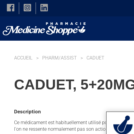
Skip to main content
ACCUEIL
PHARM/ASSIST
CADUET
CADUET, 5+20M
Description
Ce médicament est habituellement utilisé pour diminuer la 
l'on ne ressente normalement pas son action.