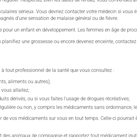
culaires sérieux. Vous devriez contacter votre médecin si vous 
mpagnés d'une sensation de malaise général ou de fièvre.
ive pour un enfant en développement. Les femmes en âge de procré
us planifiez une grossesse ou encore devenez enceinte, contactez
 à tout professionnel de la santé que vous consultez :
s, aliments ou autres);
 vous allaitez;
s dérivés, ou si vous faites l'usage de drogues récréatives;
ulière ou non, y compris les médicaments sans ordonnance, les 
our de vos médicaments sur vous en tout temps. Celle-ci pourrait ê
 des animaux de compagnie et rapportez tout médicament inutil