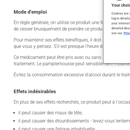
Your choic
Mode d'emploi
Cookies are 
log-in detail
En règle générale, on utilise ce produit une fois par jour.
your interest
detailed des
de cesser brusquement de prendre ce produit, surtout s'il 
see our
Pri
Pour maintenir ses effets bénéfiques, il doit être utilisé
que vous y pensez. S'il est presque l'heure de votre dose
Ce médicament peut être pris avec ou sans nourriture, s
traitement. Le pamplemousse peut sensiblement modifier 
Évitez la consommation excessive d'alcool durant le trai
Effets indésirables
En plus de ses effets recherchés, ce produit peut à l'occa
il peut causer des maux de tête;
il peut causer des étourdissements - levez-vous lentem
il peut causer une fatigue inhabituelle;