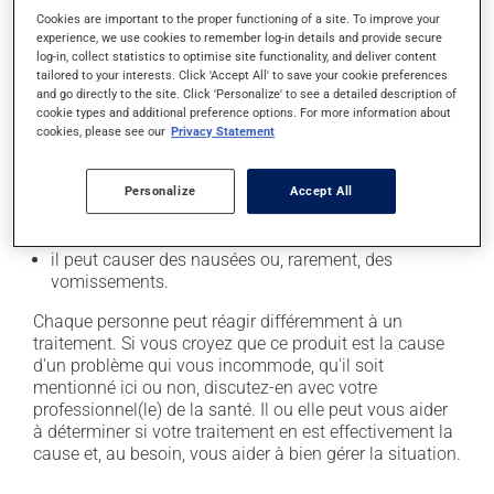
l'occasion entraîner certains effets indésirables (effets
Cookies are important to the proper functioning of a site. To improve your
experience, we use cookies to remember log-in details and provide secure
secondaires), notamment :
log-in, collect statistics to optimise site functionality, and deliver content
tailored to your interests. Click 'Accept All' to save your cookie preferences
il peut causer des maux de tête;
and go directly to the site. Click 'Personalize' to see a detailed description of
il peut causer de la diarrhée;
cookie types and additional preference options. For more information about
cookies, please see our
Privacy Statement
il peut faire apparaître des boutons et de la rougeur
sur la peau;
Personalize
Accept All
il peut causer une fatigue inhabituelle;
il peut provoquer de la fièvre;
il peut causer des nausées ou, rarement, des
vomissements.
Chaque personne peut réagir différemment à un
traitement. Si vous croyez que ce produit est la cause
d'un problème qui vous incommode, qu'il soit
mentionné ici ou non, discutez-en avec votre
professionnel(le) de la santé. Il ou elle peut vous aider
à déterminer si votre traitement en est effectivement la
cause et, au besoin, vous aider à bien gérer la situation.