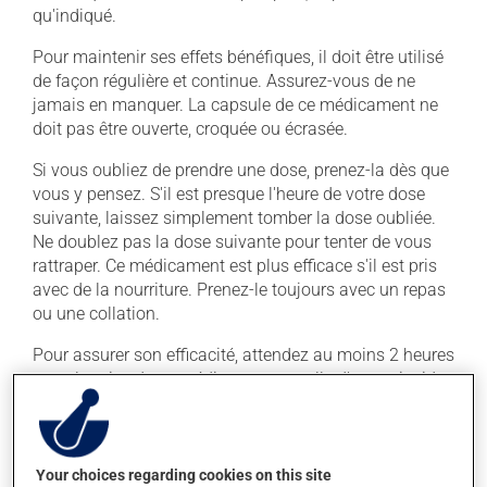
qu'indiqué.
Pour maintenir ses effets bénéfiques, il doit être utilisé
de façon régulière et continue. Assurez-vous de ne
jamais en manquer. La capsule de ce médicament ne
doit pas être ouverte, croquée ou écrasée.
Si vous oubliez de prendre une dose, prenez-la dès que
vous y pensez. S'il est presque l'heure de votre dose
suivante, laissez simplement tomber la dose oubliée.
Ne doublez pas la dose suivante pour tenter de vous
rattraper. Ce médicament est plus efficace s'il est pris
avec de la nourriture. Prenez-le toujours avec un repas
ou une collation.
Pour assurer son efficacité, attendez au moins 2 heures
entre la prise de ce médicament et celle d'un antiacide.
Effets indésirables
Your choices regarding cookies on this site
En plus de ses effets recherchés, ce produit peut à